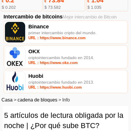
0.2
73.84
1.04
€
€
€
$ 0.202
$ 73.582
$ 1.035
Intercambio de bitcoins
Mejor intercambio de Bitcoin
Binance
primer intercambio cripto del mundo.
URL：https://www.binance.com
OKX
criptointercambio fundado en 2014.
URL：https://www.okx.com
Huobi
criptointercambio fundado en 2013.
URL：https://www.huobi.com
Casa
>
cadena de bloques
>
Info
5 artículos de lectura obligada por la
noche | ¿Por qué sube BTC?