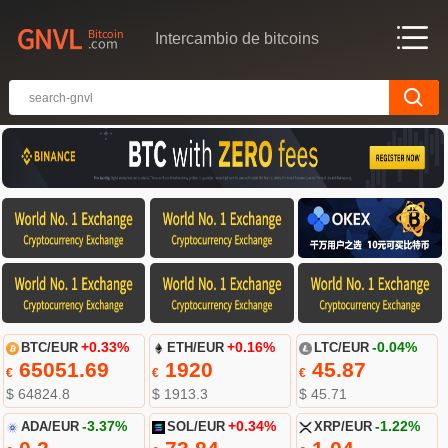
Intercambio de bitcoins
BTC/EUR
+0.33%
ETH/EUR
+0.16%
LTC/EUR
-0.04%
65051.69
1920
45.87
€
€
€
$ 64824.8
$ 1913.3
$ 45.71
ADA/EUR
-3.37%
SOL/EUR
+0.34%
XRP/EUR
-1.22%