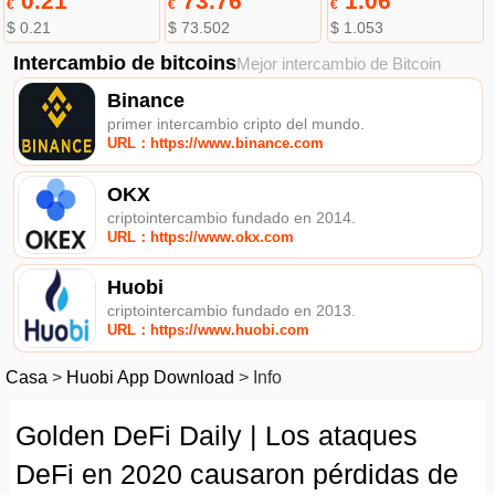
0.21
73.76
1.06
€
€
€
$ 0.21
$ 73.502
$ 1.053
Intercambio de bitcoins
Mejor intercambio de Bitcoin
Binance
primer intercambio cripto del mundo.
URL：https://www.binance.com
OKX
criptointercambio fundado en 2014.
URL：https://www.okx.com
Huobi
criptointercambio fundado en 2013.
URL：https://www.huobi.com
Casa
>
Huobi App Download
>
Info
Golden DeFi Daily | Los ataques
DeFi en 2020 causaron pérdidas de