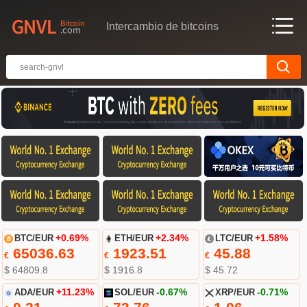
Intercambio de bitcoins
BTC/EUR
+0.69%
ETH/EUR
+2.34%
LTC/EUR
+1.58%
65036.63
1923.51
45.88
€
€
€
$ 64809.8
$ 1916.8
$ 45.72
ADA/EUR
+11.23%
SOL/EUR
-0.67%
XRP/EUR
-0.71%