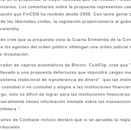
entarios. Los comentarios sobre la propuesta representan cas
tación que FinCEN ha recibido desde 2008. Con tanta gente 
 de las libertades civiles, la regulación proporcionaría al g
pretendía.
én cree que la propuesta viola la Cuarta Enmienda de la Con
e los agentes del orden público obtengan una orden judicial
 o incautación.
erador de cajeros automáticos de Bitcoin, CoinFlip, cree que
 llevado a una propuesta defectuosa que impondrá cargas nu
sistema tradicional de transferencia de dinero". que las insti
s custodial o no custodial y asigna a las instituciones financi
rgo, esto es difícil de lograr para las instituciones financier
eralmente tienen información limitada sobre las transaccion
illetera ".
jecutivo de Coinbase incluso declaró que si se aprueba la reg
ribunales.