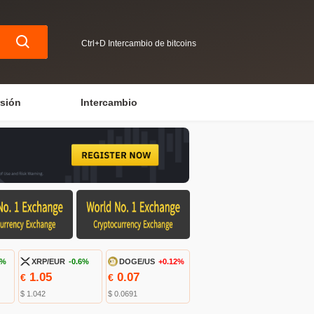
Ctrl+D Intercambio de bitcoins
rsión
Intercambio
8%
XRP/EUR
-0.6%
DOGE/US
+0.12%
1.05
0.07
€
€
$ 1.042
$ 0.0691