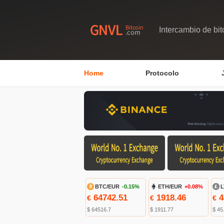
Intercambio de bit
Home
Protocolo
BTC/EUR
-0.15%
ETH/EUR
+0.08%
L
64742.51
1918.46
4
€
€
€
$ 64516.7
$ 1911.77
$ 45