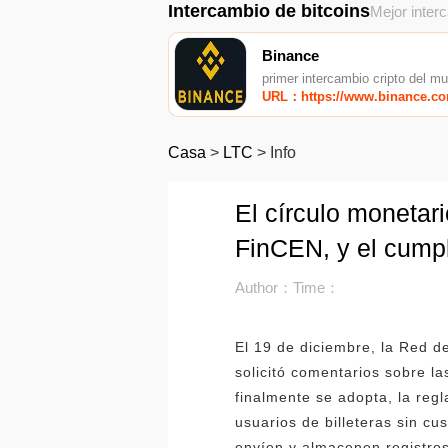
Intercambio de bitcoins
Mejor inter
Binance
primer intercambio cripto del m
URL：https://www.binance.c
Casa
>
LTC
>
Info
El círculo monetar
FinCEN, y el cumpl
Author：
Time：
El 19 de diciembre, la Red d
solicitó comentarios sobre la
finalmente se adopta, la reg
usuarios de billeteras sin c
envíen y almacenen registro