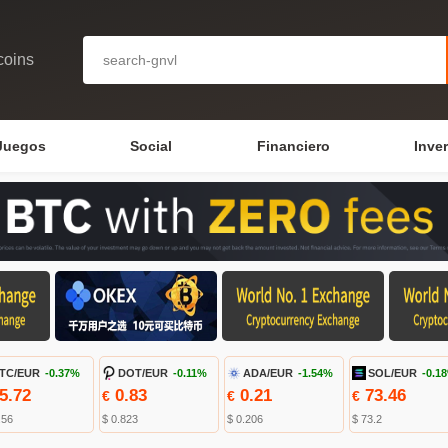
coins
Juegos
Social
Financiero
Inve
TC/EUR
-0.37%
DOT/EUR
-0.11%
ADA/EUR
-1.54%
SOL/EUR
-0.1
5.72
0.83
0.21
73.46
€
€
€
.56
$ 0.823
$ 0.206
$ 73.2