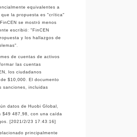
encialmente equivalentes a
 que la propuesta es "crítica"
r. FinCEN se mostró menos
ente escribió: "FinCEN
ropuesta y los hallazgos de
oblemas".
rmes de cuentas de activos
formar las cuentas
CEN, los ciudadanos
s de $10,000. El documento
s sanciones, incluidas
gún datos de Huobi Global,
n $49 487,98, con una caída
sgos. [2021/2/23 17:43:16]
elacionado principalmente