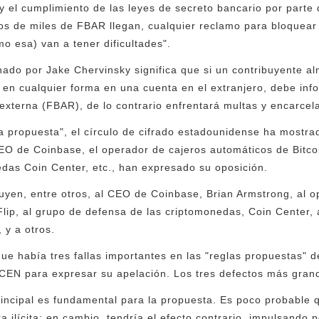
y el cumplimiento de las leyes de secreto bancario por parte
tos de miles de FBAR llegan, cualquier reclamo para bloquea
 esa) van a tener dificultades".
ado por Jake Chervinsky significa que si un contribuyente a
en cualquier forma en una cuenta en el extranjero, debe inf
 externa (FBAR), de lo contrario enfrentará multas y encarce
a propuesta", el círculo de cifrado estadounidense ha mostra
O de Coinbase, el operador de cajeros automáticos de Bitcoi
das Coin Center, etc., han expresado su oposición.
cluyen, entre otros, al CEO de Coinbase, Brian Armstrong, al 
Flip, al grupo de defensa de las criptomonedas, Coin Center,
 y a otros.
que había tres fallas importantes en las "reglas propuestas" 
nCEN para expresar su apelación. Los tres defectos más gran
principal es fundamental para la propuesta. Es poco probable 
ra ilícita; en cambio, tendría el efecto contrario, impulsando 