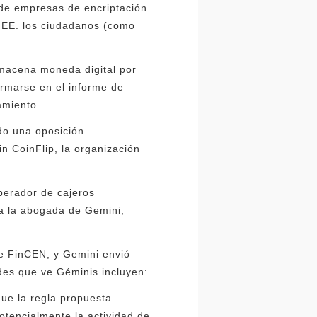
 de empresas de encriptación
r EE. los ciudadanos (como
lmacena moneda digital por
ormarse en el informe de
lamiento
do una oposición
n CoinFlip, la organización
operador de cajeros
 a la abogada de Gemini,
de FinCEN, y Gemini envió
des que ve Géminis incluyen:
que la regla propuesta
potencialmente la actividad de