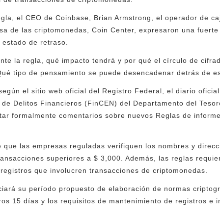
gla, el CEO de Coinbase, Brian Armstrong, el operador de caj
sa de las criptomonedas, Coin Center, expresaron una fuerte r
 estado de retraso.
te la regla, qué impacto tendrá y por qué el círculo de cifra
Qué tipo de pensamiento se puede desencadenar detrás de e
gún el sitio web oficial del Registro Federal, el diario oficia
 de Delitos Financieros (FinCEN) del Departamento del Tesor
citar formalmente comentarios sobre nuevos Reglas de inform
e que las empresas reguladas verifiquen los nombres y direcc
 transacciones superiores a $ 3,000. Además, las reglas requi
registros que involucren transacciones de criptomonedas.
ciará su período propuesto de elaboración de normas criptogr
ros 15 días y los requisitos de mantenimiento de registros e 