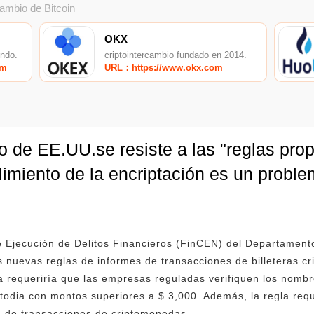
cambio de Bitcoin
OKX
undo.
criptointercambio fundado en 2014.
om
URL：https://www.okx.com
io de EE.UU.se resiste a las "reglas pro
imiento de la encriptación es un proble
e Ejecución de Delitos Financieros (FinCEN) del Departament
s nuevas reglas de informes de transacciones de billeteras cri
la requeriría que las empresas reguladas verifiquen los nombr
ustodia con montos superiores a $ 3,000. Además, la regla req
s de transacciones de criptomonedas.