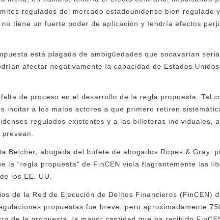
límites regulados del mercado estadounidense bien regulado 
no tiene un fuerte poder de aplicación y tendría efectos perjud
propuesta está plagada de ambigüedades que socavarían seria
podrían afectar negativamente la capacidad de Estados Unido
falta de proceso en el desarrollo de la regla propuesta. Tal 
s incitar a los malos actores a que primero retiren sistemát
denses regulados existentes y a las billeteras individuales, a
e prevean.
ta Belcher, abogada del bufete de abogados Ropes & Gray, pu
 la "regla propuesta" de FinCEN viola flagrantemente las libe
de los EE. UU.
ios de la Red de Ejecución de Delitos Financieros (FinCEN) 
rregulaciones propuestas fue breve, pero aproximadamente 7
ra de la propuesta, la mayor cantidad que ha recibido FinCE