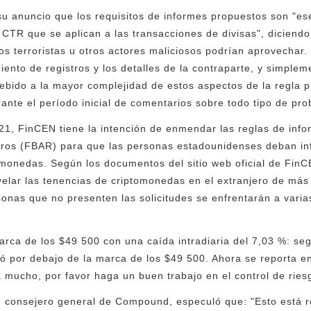
u anuncio que los requisitos de informes propuestos son "es
 CTR que se aplican a las transacciones de divisas", diciendo
los terroristas u otros actores maliciosos podrían aprovecha
iento de registros y los detalles de la contraparte, y simplem
ebido a la mayor complejidad de estos aspectos de la regla p
rante el período inicial de comentarios sobre todo tipo de pr
1, FinCEN tiene la intención de enmendar las reglas de info
jeros (FBAR) para que las personas estadounidenses deban in
omonedas. Según los documentos del sitio web oficial de Fin
elar las tenencias de criptomonedas en el extranjero de má
sonas que no presenten las solicitudes se enfrentarán a varia
rca de los $49 500 con una caída intradiaria del 7,03 %: se
ó por debajo de la marca de los $49 500. Ahora se reporta e
úa mucho, por favor haga un buen trabajo en el control de rie
, consejero general de Compound, especuló que: "Esto está r