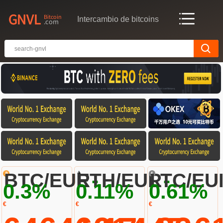
Intercambio de bitcoins
-
-
BTC/EUR
ETH/EUR
LTC/EU
0.3%
0.11%
0.61%
€
€
€