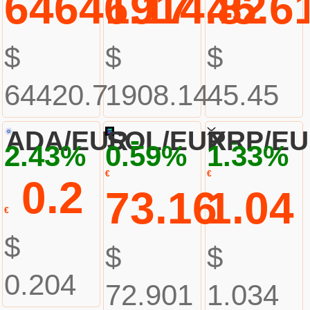
64646.17
1914.82
45.6
$
$
$
64420.7
1908.14
45.45
-
-
ADA/EUR
SOL/EUR
XRP/E
2.43%
0.59%
1.33%
€
€
0.2
73.16
1.04
€
$
$
$
0.204
72.901
1.034