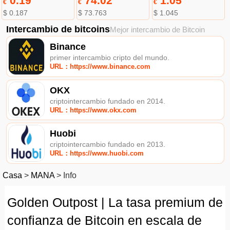
0.19
74.02
1.05
€
€
€
$ 0.187
$ 73.763
$ 1.045
Intercambio de bitcoins
Mejor intercambio de Bitcoin
Binance
primer intercambio cripto del mundo.
URL：https://www.binance.com
OKX
criptointercambio fundado en 2014.
URL：https://www.okx.com
Huobi
criptointercambio fundado en 2013.
URL：https://www.huobi.com
Casa
>
MANA
>
Info
Golden Outpost | La tasa premium de
confianza de Bitcoin en escala de