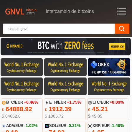
Intercambio de bitcoins
BTC/EUR
+0.46%
ETH/EUR
+1.75%
LTC/EUR
+0.09%
64888.92
1912.39
45.21
€
€
€
$ 64662.6
$ 1905.72
$ 45.05
ADA/EUR
-1.02%
SOL/EUR
-0.31%
XRP/EUR
-1.46%