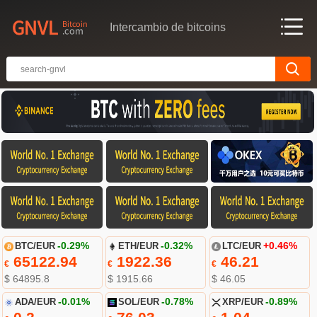
Intercambio de bitcoins
BTC/EUR
-0.29%
ETH/EUR
-0.32%
LTC/EUR
+0.46%
65122.94
1922.36
46.21
€
€
€
$ 64895.8
$ 1915.66
$ 46.05
ADA/EUR
-0.01%
SOL/EUR
-0.78%
XRP/EUR
-0.89%