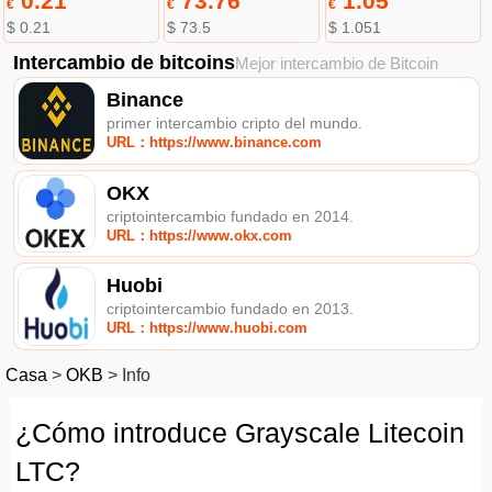
0.21
73.76
1.05
€
€
€
$ 0.21
$ 73.5
$ 1.051
Intercambio de bitcoins
Mejor intercambio de Bitcoin
Binance
primer intercambio cripto del mundo.
URL：https://www.binance.com
OKX
criptointercambio fundado en 2014.
URL：https://www.okx.com
Huobi
criptointercambio fundado en 2013.
URL：https://www.huobi.com
Casa
>
OKB
>
Info
¿Cómo introduce Grayscale Litecoin
LTC?