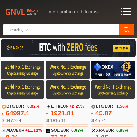
Intercambio de bitcoins
BTC/EUR
+0.62%
ETH/EUR
+2.25%
LTC/EUR
+1.56%
64997.1
1921.81
45.87
€
€
€
$ 64770.4
$ 1915.11
$ 45.71
ADA/EUR
+11.12%
SOL/EUR
-0.67%
XRP/EUR
-0.88%