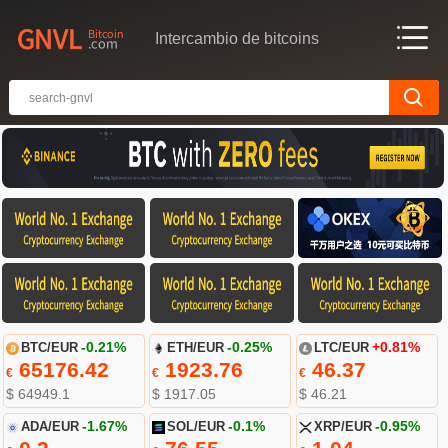
Intercambio de bitcoins
BTC/EUR
-0.21%
ETH/EUR
-0.25%
LTC/EUR
+0.81%
65176.42
1923.76
46.37
€
€
€
$ 64949.1
$ 1917.05
$ 46.21
ADA/EUR
-1.67%
SOL/EUR
-0.1%
XRP/EUR
-0.95%