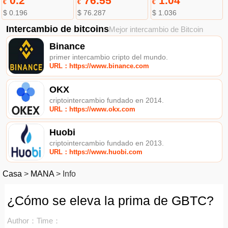
0.2
76.55
1.04
€
€
€
$ 0.196
$ 76.287
$ 1.036
Intercambio de bitcoins
Mejor intercambio de Bitcoin
Binance
primer intercambio cripto del mundo.
URL：https://www.binance.com
OKX
criptointercambio fundado en 2014.
URL：https://www.okx.com
Huobi
criptointercambio fundado en 2013.
URL：https://www.huobi.com
Casa
>
MANA
>
Info
¿Cómo se eleva la prima de GBTC?
Author：
Time：