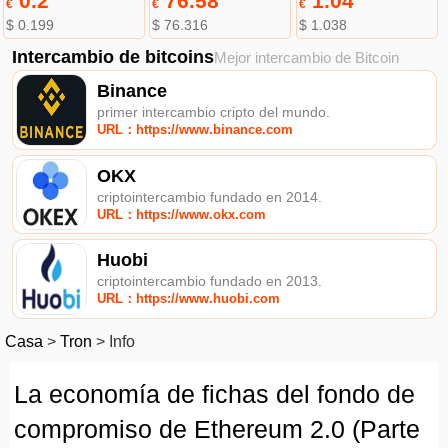
0.2
76.58
1.04
€
€
€
$ 0.199
$ 76.316
$ 1.038
Intercambio de bitcoins
Mejor intercambio de Bitcoin
Binance
primer intercambio cripto del mundo.
URL：https://www.binance.com
OKX
criptointercambio fundado en 2014.
URL：https://www.okx.com
Huobi
criptointercambio fundado en 2013.
URL：https://www.huobi.com
Casa
>
Tron
>
Info
La economía de fichas del fondo de
compromiso de Ethereum 2.0 (Parte