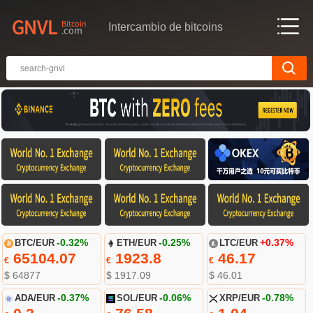
Intercambio de bitcoins
BTC/EUR
-0.32%
ETH/EUR
-0.25%
LTC/EUR
+0.37%
65104.07
1923.8
46.17
€
€
€
$ 64877
$ 1917.09
$ 46.01
ADA/EUR
-0.37%
SOL/EUR
-0.06%
XRP/EUR
-0.78%