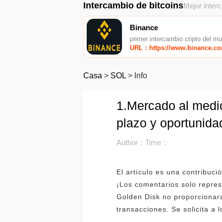
Intercambio de bitcoins
Mejor inter
Binance
primer intercambio cripto del m
URL：https://www.binance.c
Casa
>
SOL
>
Info
1.Mercado al medio
plazo y oportunid
Author：
Time：
El artículo es una contribuci
¡Los comentarios solo repres
Golden Disk no proporcionará
transacciones. Se solicita a