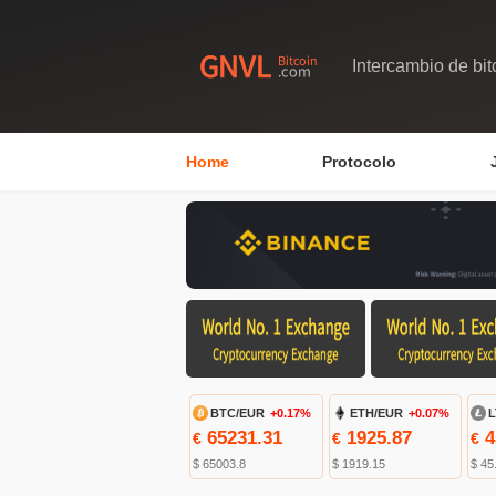
Intercambio de bit
Home
Protocolo
BTC/EUR
+0.17%
ETH/EUR
+0.07%
L
65231.31
1925.87
4
€
€
€
$ 65003.8
$ 1919.15
$ 45