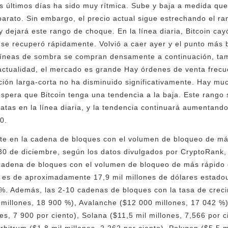
os últimos días ha sido muy rítmica. Sube y baja a medida q
arato. Sin embargo, el precio actual sigue estrechando el r
 dejará este rango de choque. En la línea diaria, Bitcoin cay
o se recuperó rápidamente. Volvió a caer ayer y el punto más
líneas de sombra se compran densamente a continuación, ta
a actualidad, el mercado es grande Hay órdenes de venta frec
lación larga-corta no ha disminuido significativamente. Hay m
pera que Bitcoin tenga una tendencia a la baja. Este rango 
tas en la línea diaria, y la tendencia continuará aumentando 
0.
rte en la cadena de bloques con el volumen de bloqueo de má
 30 de diciembre, según los datos divulgados por CryptoRank
a cadena de bloques con el volumen de bloqueo de más rápido
 es de aproximadamente 17,9 mil millones de dólares estado
0%. Además, las 2-10 cadenas de bloques con la tasa de crec
millones, 18 900 %), Avalanche ($12 000 millones, 17 042 %)
s, 7 900 por ciento), Solana ($11,5 mil millones, 7,566 por c
Arbitrum ($1,8 mil millones, 2,262 por ciento), Polygon ($5,5 m