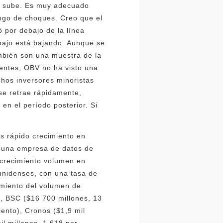
ue sube. Es muy adecuado
ango de choques. Creo que el
ó por debajo de la línea
 bajo está bajando. Aunque se
mbién son una muestra de la
uentes, OBV no ha visto una
uchos inversores minoristas
se retrae rápidamente,
en el período posterior. Si
s rápido crecimiento en
, una empresa de datos de
 crecimiento volumen en
unidenses, con una tasa de
imiento del volumen de
, BSC ($16 700 millones, 13
iento), Cronos ($1,9 mil
il millones, 1,618 por