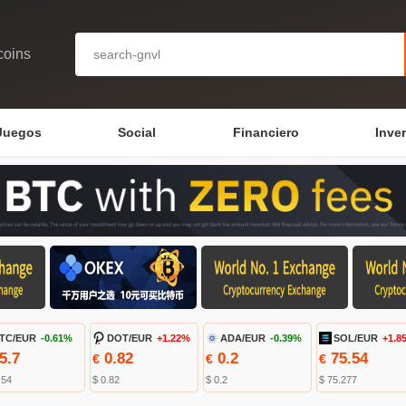
coins
Juegos
Social
Financiero
Inve
TC/EUR
-0.61%
DOT/EUR
+1.22%
ADA/EUR
-0.39%
SOL/EUR
+1.8
5.7
0.82
0.2
75.54
€
€
€
.54
$ 0.82
$ 0.2
$ 75.277