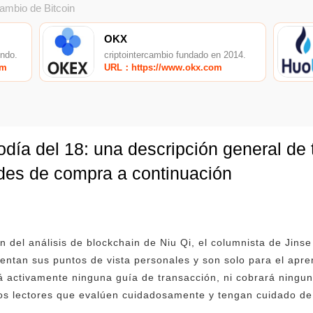
cambio de Bitcoin
OKX
undo.
criptointercambio fundado en 2014.
om
URL：https://www.okx.com
día del 18: una descripción general de 
ades de compra a continuación
ón del análisis de blockchain de Niu Qi, el columnista de Jin
entan sus puntos de vista personales y son solo para el apre
 activamente ninguna guía de transacción, ni cobrará ninguna
 los lectores que evalúen cuidadosamente y tengan cuidado d