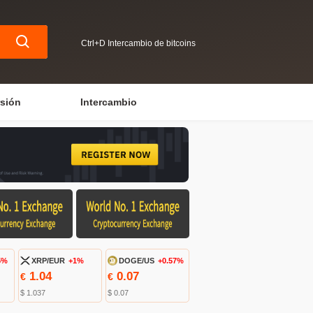
Ctrl+D Intercambio de bitcoins
rsión
Intercambio
5%
XRP/EUR
+1%
DOGE/US
+0.57%
1.04
0.07
€
€
$ 1.037
$ 0.07