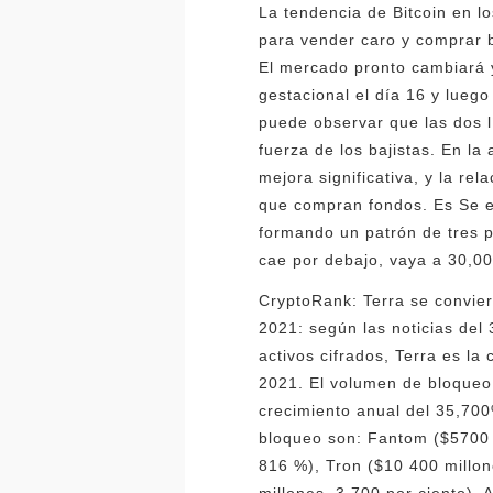
La tendencia de Bitcoin en l
para vender caro y comprar b
El mercado pronto cambiará y
gestacional el día 16 y lueg
puede observar que las dos 
fuerza de los bajistas. En l
mejora significativa, y la re
que compran fondos. Es Se es
formando un patrón de tres pa
cae por debajo, vaya a 30,00
CryptoRank: Terra se convie
2021: según las noticias del
activos cifrados, Terra es l
2021. El volumen de bloqueo
crecimiento anual del 35,70
bloqueo son: Fantom ($5700 
816 %), Tron ($10 400 millone
millones, 3,700 por ciento), 