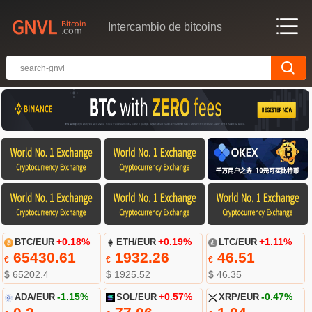
Intercambio de bitcoins
BTC/EUR
+0.18%
ETH/EUR
+0.19%
LTC/EUR
+1.11%
65430.61
1932.26
46.51
€
€
€
$ 65202.4
$ 1925.52
$ 46.35
ADA/EUR
-1.15%
SOL/EUR
+0.57%
XRP/EUR
-0.47%