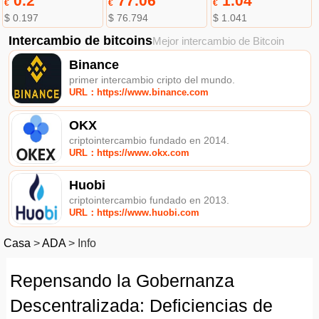
0.2
77.06
1.04
€
€
€
$ 0.197
$ 76.794
$ 1.041
Intercambio de bitcoins
Mejor intercambio de Bitcoin
Binance
primer intercambio cripto del mundo.
URL：https://www.binance.com
OKX
criptointercambio fundado en 2014.
URL：https://www.okx.com
Huobi
criptointercambio fundado en 2013.
URL：https://www.huobi.com
Casa
>
ADA
>
Info
Repensando la Gobernanza
Descentralizada: Deficiencias de