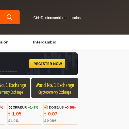
Ctrl+D Intercambio de bitcoins
rsión
Intercambio
5%
XRP/EUR
-0.47%
DOGE/US
+0.38%
1.05
0.07
€
€
$ 1.043
$ 0.0693