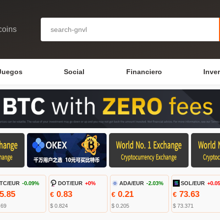
coins
Juegos
Social
Financiero
Inve
TC/EUR
-0.09%
DOT/EUR
+0%
ADA/EUR
-2.03%
SOL/EUR
+0.0
5.85
0.83
0.21
73.63
€
€
€
.69
$ 0.824
$ 0.205
$ 73.371