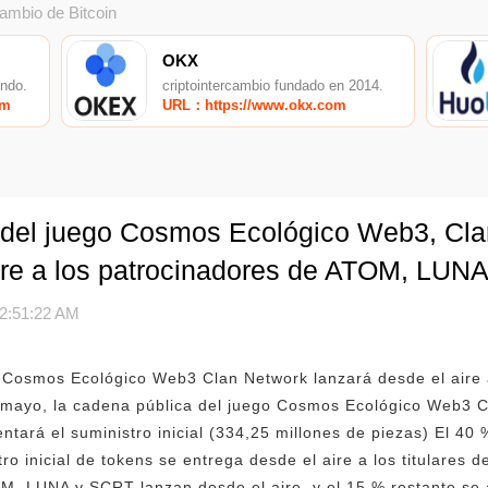
cambio de Bitcoin
OKX
undo.
criptointercambio fundado en 2014.
om
URL：https://www.okx.com
 del juego Cosmos Ecológico Web3, Cla
aire a los patrocinadores de ATOM, LUN
2:51:22 AM
o Cosmos Ecológico Web3 Clan Network lanzará desde el aire 
mayo, la cadena pública del juego Cosmos Ecológico Web3 C
ntará el suministro inicial (334,25 millones de piezas) El 4
tro inicial de tokens se entrega desde el aire a los titulares
M, LUNA y SCRT lanzan desde el aire, y el 15 % restante se 