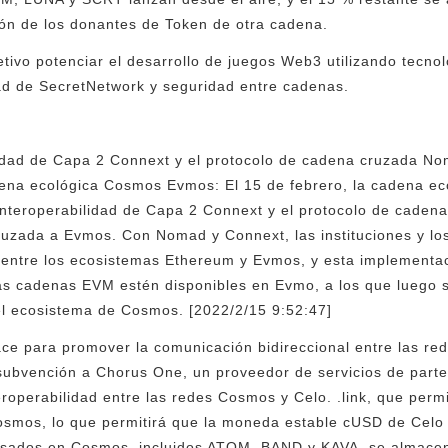
ión de los donantes de Token de otra cadena.
tivo potenciar el desarrollo de juegos Web3 utilizando tecn
ad de SecretNetwork y seguridad entre cadenas.
ilidad de Capa 2 Connext y el protocolo de cadena cruzada N
ena ecológica Cosmos Evmos: El 15 de febrero, la cadena 
interoperabilidad de Capa 2 Connext y el protocolo de caden
uzada a Evmos. Con Nomad y Connext, las instituciones y los
 entre los ecosistemas Ethereum y Evmos, y esta implementac
s cadenas EVM estén disponibles en Evmo, a los que luego 
el ecosistema de Cosmos. [2022/2/15 9:52:47]
ace para promover la comunicación bidireccional entre las re
ubvención a Chorus One, un proveedor de servicios de partes
roperabilidad entre las redes Cosmos y Celo. .link, que permi
Cosmos, lo que permitirá que la moneda estable cUSD de Celo 
asados ​​en Cosmos, incluidos ATOM, BAND y KAVA, se almace