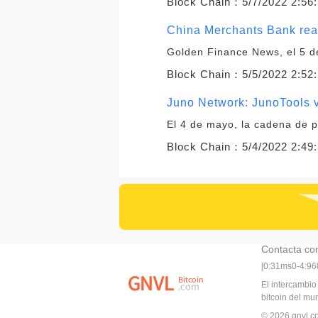
Block Chain：
5/7/2022 2:56
China Merchants Bank real
Golden Finance News, el 5 
Block Chain：
5/5/2022 2:52
Juno Network: JunoTools v
El 4 de mayo, la cadena de p
Block Chain：
5/4/2022 2:49
Contacta co
[0:31ms0-4:9
El intercambio
bitcoin del m
© 2026 gnvl