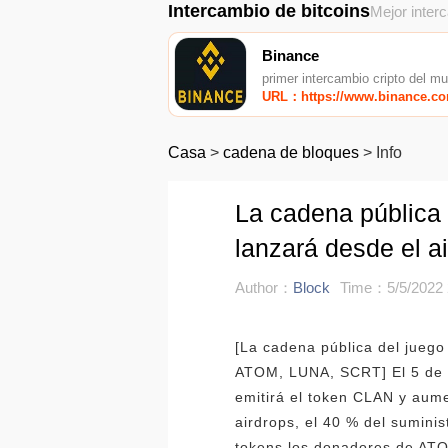
Intercambio de bitcoins
Mejor inter
Binance
primer intercambio cripto del m
URL：https://www.binance.c
Casa
>
cadena de bloques
>
Info
La cadena pública
lanzará desde el 
Author：
Block
Time：5/5/2022 
[La cadena pública del jueg
ATOM, LUNA, SCRT] El 5 de 
emitirá el token CLAN y aume
airdrops, el 40 % del suminis
tokens los donadores de ATO