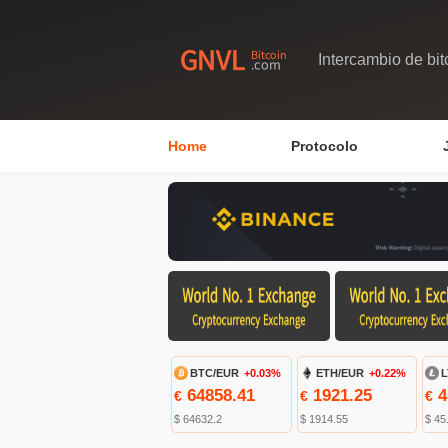
Intercambio de bit
Home
Protocolo
BTC/EUR
+0.03%
ETH/EUR
+0.22%
L
64858.41
1921.25
4
€
€
€
$ 64632.2
$ 1914.55
$ 45