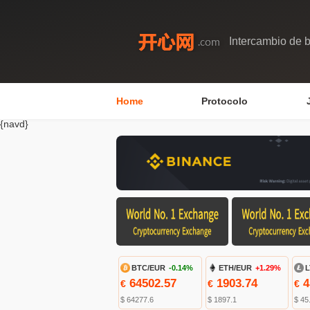
Intercambio de b
Home
Protocolo
{navd}
BTC/EUR
-0.14%
ETH/EUR
+1.29%
L
64502.57
1903.74
4
€
€
€
$ 64277.6
$ 1897.1
$ 45