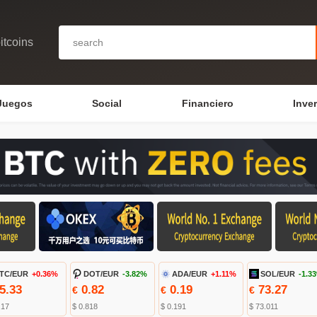
itcoins
Juegos
Social
Financiero
Inve
TC/EUR
+0.36%
DOT/EUR
-3.82%
ADA/EUR
+1.11%
SOL/EUR
-1.3
5.33
0.82
0.19
73.27
€
€
€
.17
$ 0.818
$ 0.191
$ 73.011