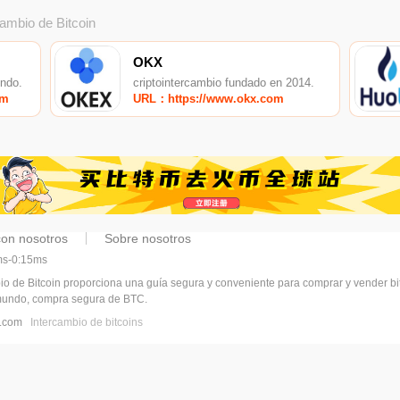
cambio de Bitcoin
OKX
undo.
criptointercambio fundado en 2014.
om
URL：https://www.okx.com
con nosotros
Sobre nosotros
5ms-0:15ms
bio de Bitcoin proporciona una guía segura y conveniente para comprar y vender b
 mundo, compra segura de BTC.
vl.com
Intercambio de bitcoins