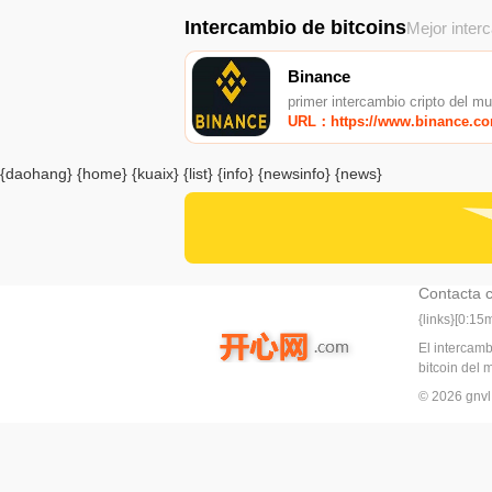
Intercambio de bitcoins
Mejor inter
Binance
primer intercambio cripto del m
URL：https://www.binance.c
{daohang} {home} {kuaix} {list} {info} {newsinfo} {news}
Contacta 
{links}[0:1
El intercam
bitcoin del
© 2026 gn