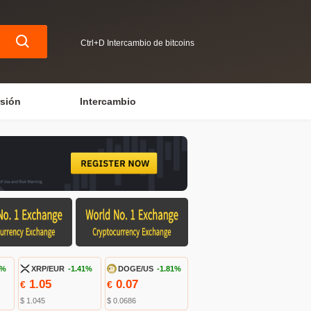
Ctrl+D Intercambio de bitcoins
rsión
Intercambio
3%
XRP/EUR
-1.41%
DOGE/US
-1.81%
1.05
0.07
€
€
$ 1.045
$ 0.0686