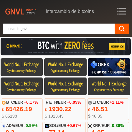
Intercambio de bitcoins
BTC/EUR
+0.17%
ETH/EUR
+0.09%
LTC/EUR
+1.11%
65426.19
1930.22
46.51
€
€
€
$ 65198
$ 1923.49
$ 46.35
ADA/EUR
-0.99%
SOL/EUR
+0.67%
XRP/EUR
-0.36%