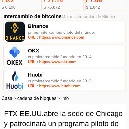
0.2
77.14
1.05
€
€
€
$ 0.198
$ 76.872
$ 1.042
Intercambio de bitcoins
Mejor intercambio de Bitcoin
Binance
primer intercambio cripto del mundo.
URL：https://www.binance.com
OKX
criptointercambio fundado en 2014.
URL：https://www.okx.com
Huobi
criptointercambio fundado en 2013.
URL：https://www.huobi.com
Casa
>
cadena de bloques
>
Info
FTX EE.UU.abre la sede de Chicago
y patrocinará un programa piloto de