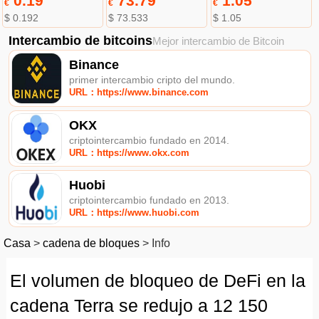
0.19
73.79
1.05
€
€
€
$ 0.192
$ 73.533
$ 1.05
Intercambio de bitcoins
Mejor intercambio de Bitcoin
Binance
primer intercambio cripto del mundo.
URL：https://www.binance.com
OKX
criptointercambio fundado en 2014.
URL：https://www.okx.com
Huobi
criptointercambio fundado en 2013.
URL：https://www.huobi.com
Casa
>
cadena de bloques
>
Info
El volumen de bloqueo de DeFi en la
cadena Terra se redujo a 12 150