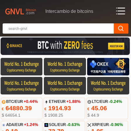
Intercambio de bitcoins
BTC/EUR
+0.44%
ETH/EUR
+1.88%
LTC/EUR
-0.24%
64880.39
1914.93
45.06
€
€
€
$ 64654.1
$ 1908.25
$ 44.9
ADA/EUR
+1.24%
SOL/EUR
-0.63%
XRP/EUR
-0.96%