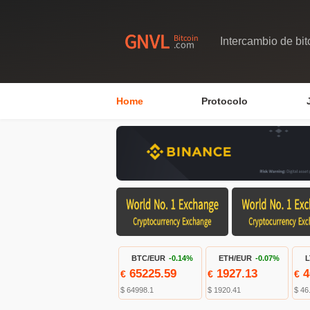
Intercambio de bit
Home
Protocolo
BTC/EUR
-0.14%
ETH/EUR
-0.07%
L
65225.59
1927.13
4
€
€
€
$ 64998.1
$ 1920.41
$ 46