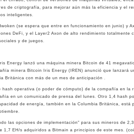
s de criptografía, para mejorar aún más la eficiencia y el re
os inteligentes.
dwoken (se espera que entre en funcionamiento en junio) y 
iones DeFi, y el Layer2 Axon de alto rendimiento totalmente
ociales y de juegos.
ris Energy lanzó una máquina minera Bitcoin de 41 megavatio
añía minera Bitcoin Iris Energy (IREN) anunció que lanzará 
a Británica con más de un mes de anticipación .
e hash operativa (o poder de cómputo) de la compañía en la r
pañía en un comunicado de prensa del lunes. Otro 1,4 hash p
apacidad de energía, también en la Columbia Británica, está
ptiembre.
ndo las opciones de implementación" para sus mineros de 2,3 
e 1,7 EH/s adquiridos a Bitmain a principios de este mes. (co