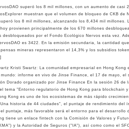
vosDAO superó los 8 mil millones, con un aumento de casi 2 
rvosExplorer muestran que el volumen de bloqueo de CKB de
l superó los 8 mil millones, alcanzando los 8,434 mil millones
hoy provienen principalmente de los 670 millones desbloque
es desbloqueados por el Fondo Ecológico Nervos esta vez. Ad
ervosDAO es 3422. En la emisión secundaria, la cantidad qu
ompensas mineras representaron el 14,3% y los subsidios toke
]
wartz Kristi Swartz: La comunidad empresarial en Hong Kong 
 mundo: informe en vivo de Jinse Finance, el 17 de mayo, el 
alón Dorado organizado por Jinse Finance En la sesión 26 de 
el tema "Entorno regulatorio de Hong Kong para blockchain y f
ng Kong es uno de los ecosistemas de más rápido crecimien
"Una historia de 44 ciudades", el puntaje de rendimiento del
el puntaje, más favorable será el entorno para el desarrollo 
 tiene un enlace fintech con la Comisión de Valores y Futuro
MA") y la Autoridad de Seguros ("IA"), así como como el SF