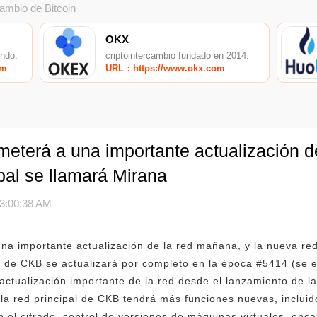
cambio de Bitcoin
OKX
undo.
criptointercambio fundado en 2014.
om
URL：https://www.okx.com
eterá a una importante actualización d
ipal se llamará Mirana
3:00:38 AM
a importante actualización de la red mañana, y la nueva red 
al de CKB se actualizará por completo en la época #5414 (se
actualización importante de la red desde el lanzamiento de la
 la red principal de CKB tendrá más funciones nuevas, inclui
n el cifrado, control de versiones de máquinas virtuales, en