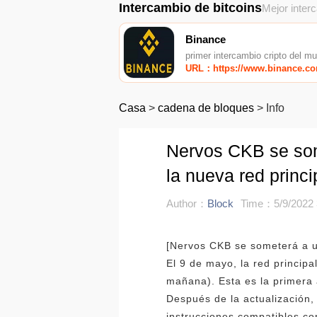
Intercambio de bitcoins
Mejor inter
Binance
primer intercambio cripto del m
URL：https://www.binance.c
Casa
>
cadena de bloques
>
Info
Nervos CKB se som
la nueva red princ
Author：
Block
Time：5/9/2022 
[Nervos CKB se someterá a un
El 9 de mayo, la red princip
mañana). Esta es la primera 
Después de la actualización,
instrucciones compatibles co