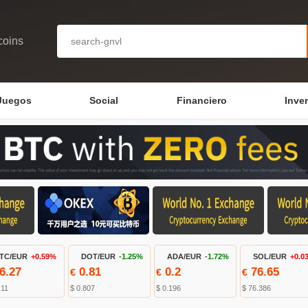
coins
Juegos
Social
Financiero
Inve
TC/EUR
+0.59%
DOT/EUR
-1.25%
ADA/EUR
-1.72%
SOL/EUR
+0.0
6.27
0.81
0.2
76.65
€
€
€
.11
$ 0.807
$ 0.196
$ 76.386