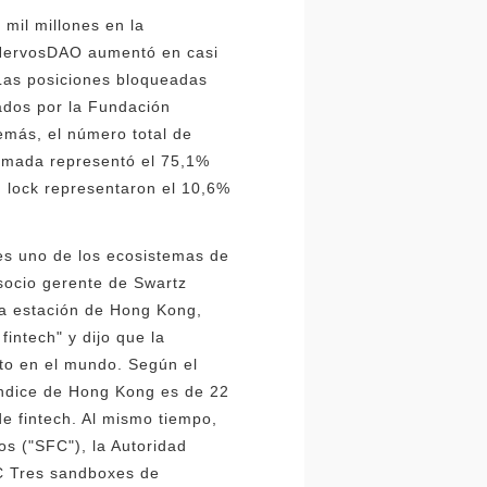
mil millones en la
 NervosDAO aumentó en casi
. Las posiciones bloqueadas
ados por la Fundación
emás, el número total de
emada representó el 75,1%
n lock representaron el 10,6%
es uno de los ecosistemas de
socio gerente de Swartz
la estación de Hong Kong,
intech" y dijo que la
to en el mundo. Según el
 índice de Hong Kong es de 22
de fintech. Al mismo tiempo,
s ("SFC"), la Autoridad
C Tres sandboxes de