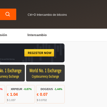
Ctrl+D Intercambio de bitcoins
rsión
Intercambio
3%
XRP/EUR
-0.87%
DOGE/US
-1.44%
1.04
0.07
€
€
$ 1.037
$ 0.0702