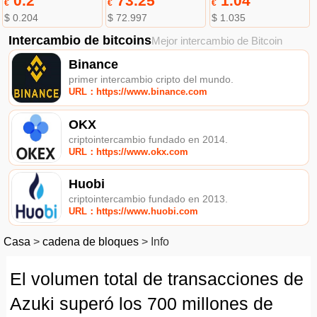
0.2
73.25
1.04
€
€
€
$ 0.204
$ 72.997
$ 1.035
Intercambio de bitcoins
Mejor intercambio de Bitcoin
Binance
primer intercambio cripto del mundo.
URL：https://www.binance.com
OKX
criptointercambio fundado en 2014.
URL：https://www.okx.com
Huobi
criptointercambio fundado en 2013.
URL：https://www.huobi.com
Casa
>
cadena de bloques
>
Info
El volumen total de transacciones de
Azuki superó los 700 millones de