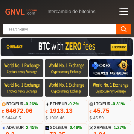
Intercambio de bitcoins
BTC/EUR
-0.26%
ETH/EUR
-0.2%
LTC/EUR
-0.31%
64672.06
1913.13
45.75
€
€
€
$ 64446.5
$ 1906.46
$ 45.59
ADA/EUR
-2.45%
SOL/EUR
-0.46%
XRP/EUR
-1.27%