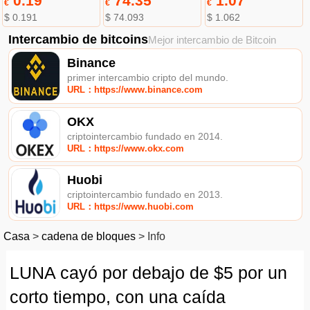
0.19
74.35
1.07
€
€
€
$ 0.191
$ 74.093
$ 1.062
Intercambio de bitcoins
Mejor intercambio de Bitcoin
Binance
primer intercambio cripto del mundo.
URL：https://www.binance.com
OKX
criptointercambio fundado en 2014.
URL：https://www.okx.com
Huobi
criptointercambio fundado en 2013.
URL：https://www.huobi.com
Casa
>
cadena de bloques
>
Info
LUNA cayó por debajo de $5 por un
corto tiempo, con una caída