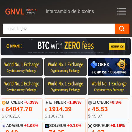
Intercambio de bitcoins
BTC/EUR
+0.39%
ETH/EUR
+1.86%
LTC/EUR
+0.8%
64847.78
1914.39
45.53
€
€
€
$ 64621.6
$ 1907.71
$ 45.37
ADA/EUR
+1.08%
SOL/EUR
+0.13%
XRP/EUR
+0.19%