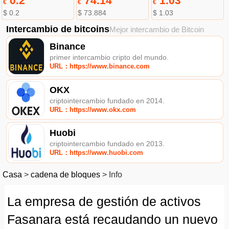
0.2
74.14
1.03
€
€
€
$ 0.2
$ 73.884
$ 1.03
Intercambio de bitcoins
Mejor intercambio de Bitcoin
Binance
primer intercambio cripto del mundo.
URL：https://www.binance.com
OKX
criptointercambio fundado en 2014.
URL：https://www.okx.com
Huobi
criptointercambio fundado en 2013.
URL：https://www.huobi.com
Casa
>
cadena de bloques
>
Info
La empresa de gestión de activos
Fasanara está recaudando un nuevo