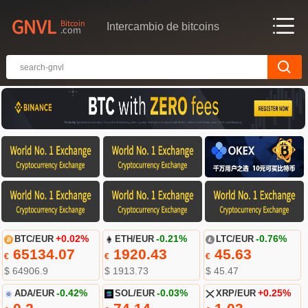
Intercambio de bitcoins
BTC/EUR
+0.02%
ETH/EUR
-0.21%
LTC/EUR
-0.76%
65134.07
1920.43
45.63
€
€
€
$ 64906.9
$ 1913.73
$ 45.47
ADA/EUR
-0.42%
SOL/EUR
-0.03%
XRP/EUR
+0.25%