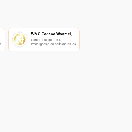
WMC,Cadena Wanmei,Cadena WM
Comprometido con la
os
investigación de políticas en los
s,
campos de las nuevas finanzas,
las finanzas internacionales y
los mercados financieros.