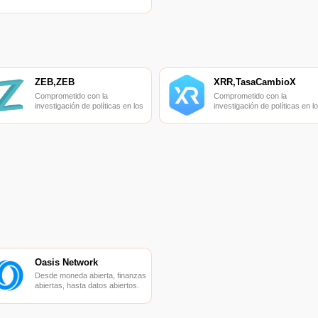
descentralizada.
ZEB,ZEB
XRR,TasaCambioX
Comprometido con la
Comprometido con la
investigación de políticas en los
investigación de políticas en l
campos de las nuevas finanzas,
campos de las nuevas finanza
las finanzas internacionales y
las finanzas internacionales y
los mercados financieros.
los mercados financieros.
Oasis Network
Desde moneda abierta, finanzas
abiertas, hasta datos abiertos.