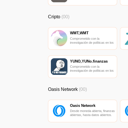
pueden crear fácilmente
aplicaciones descentralizadas
escalables.
Cripto
(00)
WMT,WMT
Comprometido con la
investigación de políticas en los
campos de las nuevas finanzas,
las finanzas internacionales y
los mercados financieros.
YUNO,YUNo.finanzas
Comprometido con la
investigación de políticas en los
campos de las nuevas finanzas,
las finanzas internacionales y
los mercados financieros.
Oasis Network
(00)
Oasis Network
Desde moneda abierta, finanzas
abiertas, hasta datos abiertos.