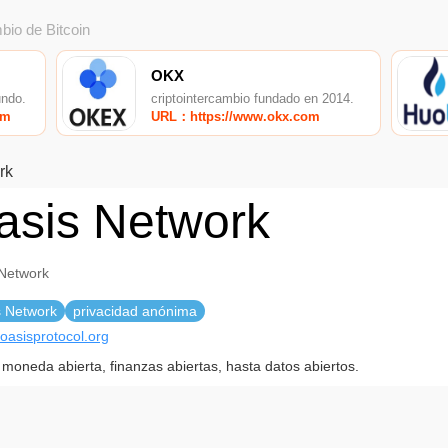
bio de Bitcoin
OKX
undo.
criptointercambio fundado en 2014.
om
URL：https://www.okx.com
rk
asis Network
Network
s Network
privacidad anónima
/oasisprotocol.org
moneda abierta, finanzas abiertas, hasta datos abiertos.