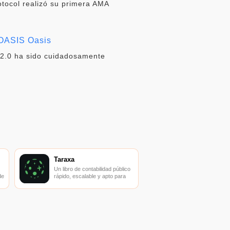
tocol realizó su primera AMA
s OASIS Oasis
s 2.0 ha sido cuidadosamente
Taraxa
Un libro de contabilidad público
de
rápido, escalable y apto para
dispositivos diseñado para
mejorar la credibilidad, el
anonimato y el valor del
ecosistema IoT.