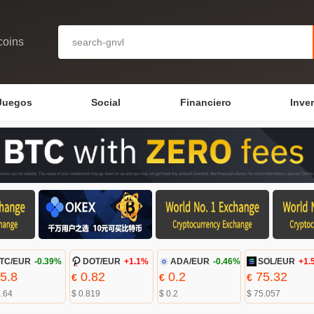
coins
Juegos
Social
Financiero
Inve
TC/EUR
-0.39%
DOT/EUR
+1.1%
ADA/EUR
-0.46%
SOL/EUR
+1.
5.8
0.82
0.2
75.32
€
€
€
5.64
$ 0.819
$ 0.2
$ 75.057