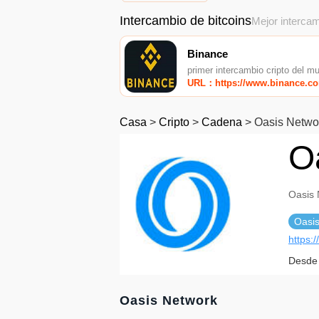
Intercambio de bitcoins
Mejor intercam
Binance
primer intercambio cripto del m
URL：https://www.binance.c
Casa
>
Cripto
>
Cadena
>
Oasis Netwo
O
Oasis 
Oasi
https:/
Desde 
Oasis Network