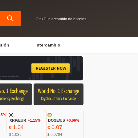
Ctrl+D Intercambio de bitcoins
rsión
Intercambio
55%
XRP/EUR
+1.15%
DOGE/US
+0.66%
1.04
0.07
€
€
$ 1.039
$ 0.0704