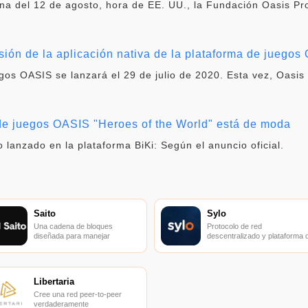
na del 12 de agosto, hora de EE. UU., la Fundación Oasis Pro
rsión de la aplicación nativa de la plataforma de juego
egos OASIS se lanzará el 29 de julio de 2020. Esta vez, Oasi
de juegos OASIS "Heroes of the World" está de moda
 lanzado en la plataforma BiKi: Según el anuncio oficial.
Saito
Sylo
Una cadena de bloques
Protocolo de red
diseñada para manejar
descentralizado y plataforma 
terabytes de datos.
comunicación.
Libertaria
Cree una red peer-to-peer
verdaderamente