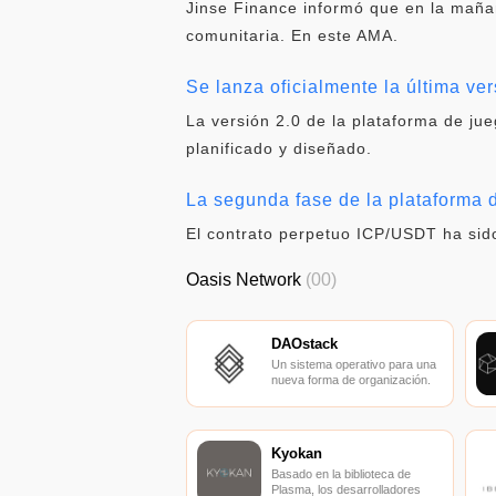
Jinse Finance informó que en la maña
comunitaria. En este AMA.
Se lanza oficialmente la última ve
La versión 2.0 de la plataforma de ju
planificado y diseñado.
La segunda fase de la plataforma 
El contrato perpetuo ICP/USDT ha sido
Oasis Network
(00)
DAOstack
Un sistema operativo para una
nueva forma de organización.
Kyokan
Basado en la biblioteca de
Plasma, los desarrolladores