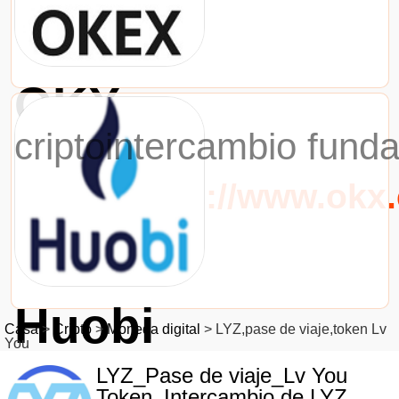
OKX
criptointercambio fund
URL：https://www.okx
Huobi
Casa
>
Cripto
>
Moneda digital
>
LYZ,pase de viaje,token Lv
You
criptointercambio fund
LYZ_Pase de viaje_Lv You
Token_Intercambio de LYZ