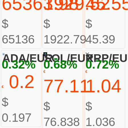
65363.98
1929.52
45.5
$
$
$
65136
1922.79
45.39
-
-
ADA/EUR
SOL/EUR
XRP/E
0.32%
0.68%
0.72%
€
€
0.2
77.11
1.04
€
$
$
$
0.197
76.838
1.036