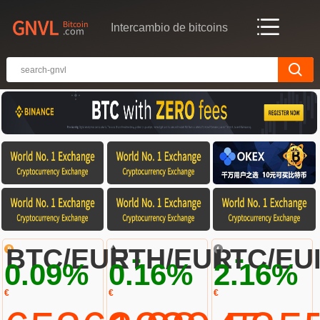
Intercambio de bitcoins
-
-
BTC/EUR
ETH/EUR
LTC/EU
0.09%
0.16%
2.16%
€
€
€