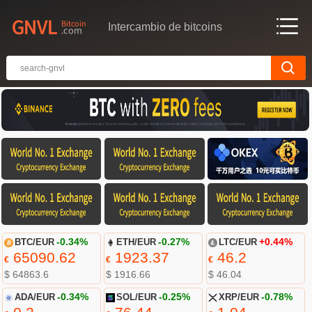
Intercambio de bitcoins
BTC/EUR
-0.34%
ETH/EUR
-0.27%
LTC/EUR
+0.44%
65090.62
1923.37
46.2
€
€
€
$ 64863.6
$ 1916.66
$ 46.04
ADA/EUR
-0.34%
SOL/EUR
-0.25%
XRP/EUR
-0.78%