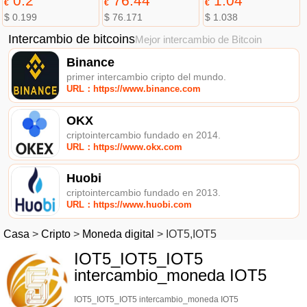
0.2
76.44
1.04
€
€
€
$ 0.199
$ 76.171
$ 1.038
Intercambio de bitcoins
Mejor intercambio de Bitcoin
Binance
primer intercambio cripto del mundo.
URL：https://www.binance.com
OKX
criptointercambio fundado en 2014.
URL：https://www.okx.com
Huobi
criptointercambio fundado en 2013.
URL：https://www.huobi.com
Casa
>
Cripto
>
Moneda digital
>
IOT5,IOT5
IOT5_IOT5_IOT5
intercambio_moneda IOT5
IOT5_IOT5_IOT5 intercambio_moneda IOT5