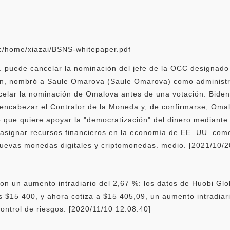
ic/home/xiazai/BSNS-whitepaper.pdf
. puede cancelar la nominación del jefe de la OCC designado 
den, nombró a Saule Omarova (Saule Omarova) como administ
ncelar la nominación de Omalova antes de una votación. Bide
ncabezar el Contralor de la Moneda y, de confirmarse, Omalo
 que quiere apoyar la "democratización" del dinero mediante 
 asignar recursos financieros en la economía de EE. UU. com
nuevas monedas digitales y criptomonedas. medio. [2021/10/2
on un aumento intradiario del 2,67 %: los datos de Huobi Gl
s $15 400, y ahora cotiza a $15 405,09, un aumento intradiar
ontrol de riesgos. [2020/11/10 12:08:40]