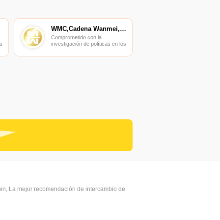
WMC,Cadena Wanmei,Cadena WM
Comprometido con la
s
investigación de políticas en los
campos de las nuevas
finanzas, las finanzas
s
internacionales y los mercados
financieros.
coin, La mejor recomendación de intercambio de