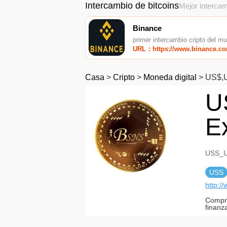
Intercambio de bitcoins
Mejor intercam
Binance
primer intercambio cripto del m
URL：https://www.binance.c
Casa
>
Cripto
>
Moneda digital
>
US$,
U
E
USS_U
USS
http:/
Compro
finanz