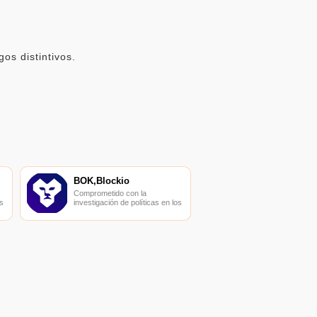
os distintivos.
BOK,Blockio
Comprometido con la
s
investigación de políticas en los
campos de las nuevas
finanzas, las finanzas
s
internacionales y los mercados
financieros.