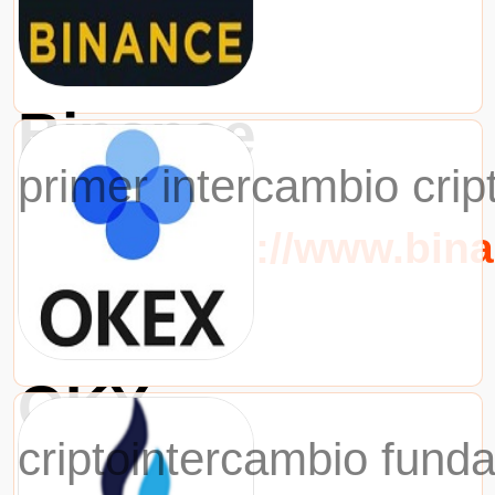
Binance
primer intercambio cri
URL：https://www.bin
OKX
criptointercambio fund