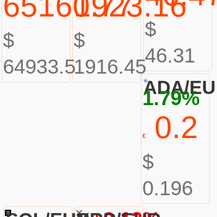
65160.77
1923.16
$
$
$
46.31
64933.5
1916.45
ADA/E
1.79%
0.2
€
$
0.196