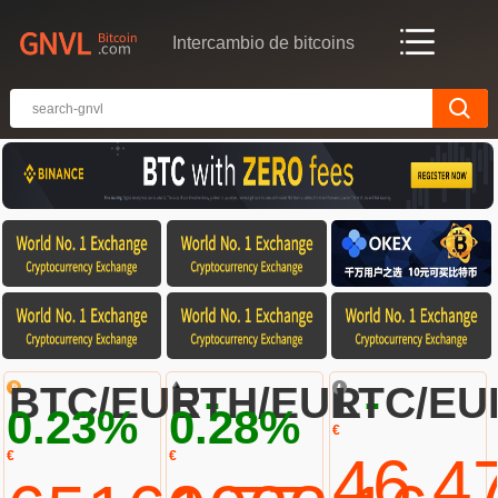
Intercambio de bitcoins
-
-
BTC/EUR
ETH/EUR
LTC/EU
0.23%
0.28%
€
46.4
€
€