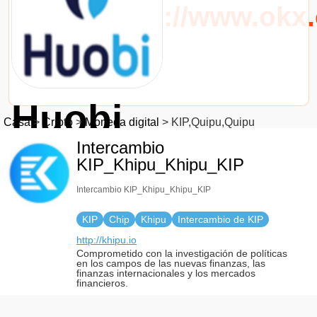
URL：https://www.okx
Huobi
Casa
>
Cripto
>
Moneda digital
>
KIP,Quipu,Quipu
criptointercambio fund
Intercambio
KIP_Khipu_Khipu_KIP
URL：https://www.huo
Intercambio KIP_Khipu_Khipu_KIP
KIP
Chip
Khipu
Intercambio de KIP
http://khipu.io
Comprometido con la investigación de políticas
en los campos de las nuevas finanzas, las
finanzas internacionales y los mercados
financieros.