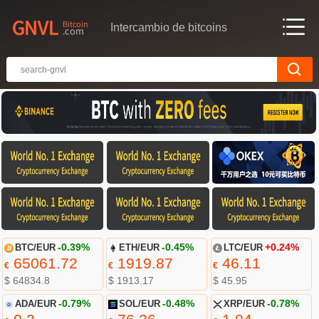
Intercambio de bitcoins
BTC/EUR
-0.39%
ETH/EUR
-0.45%
LTC/EUR
+0.24%
65061.72
1919.87
46.11
€
€
€
$ 64834.8
$ 1913.17
$ 45.95
ADA/EUR
-0.79%
SOL/EUR
-0.48%
XRP/EUR
-0.78%