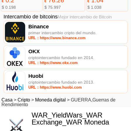
0.2
76.26
1.04
€
€
€
$ 0.198
$ 75.997
$ 1.038
Intercambio de bitcoins
Mejor intercambio de Bitcoin
Binance
primer intercambio cripto del mundo.
URL：https://www.binance.com
OKX
criptointercambio fundado en 2014.
URL：https://www.okx.com
Huobi
criptointercambio fundado en 2013.
URL：https://www.huobi.com
Casa
>
Cripto
>
Moneda digital
>
GUERRA,Guerras de
Rendimiento
WAR_YieldWars_WAR
Exchange_WAR Moneda