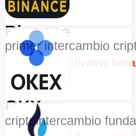
Binance
primer intercambio cri
URL：https://www.bin
OKX
criptointercambio fund