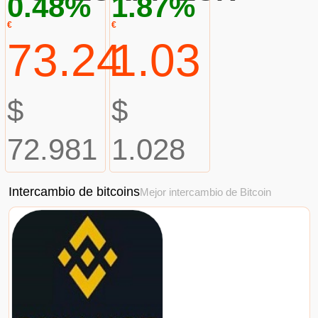
0.48%
1.87%
€
€
73.24
1.03
$
$
72.981
1.028
Intercambio de bitcoins
Mejor intercambio de Bitcoin