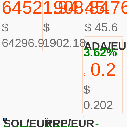
64521.94
1908.84
45.7
$
$
$ 45.6
64296.9
1902.18
ADA/E
3.62%
0.2
€
$
0.202
-
-
SOL/EUR
XRP/EUR