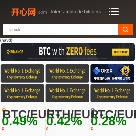
Intercambio de bitcoins
{navd}
-
-
BTC/EUR
ETH/EUR
LTC/EU
0.49%
0.42%
0.28%
€
€
€