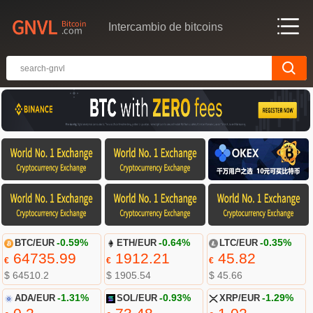
Intercambio de bitcoins
BTC/EUR
-0.59%
ETH/EUR
-0.64%
LTC/EUR
-0.35%
64735.99
1912.21
45.82
€
€
€
$ 64510.2
$ 1905.54
$ 45.66
ADA/EUR
-1.31%
SOL/EUR
-0.93%
XRP/EUR
-1.29%