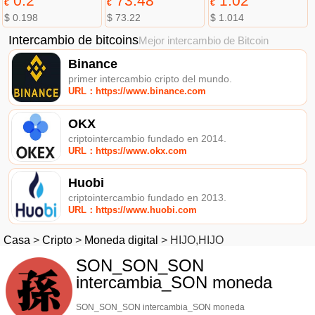
0.2
73.48
1.02
€
€
€
$ 0.198
$ 73.22
$ 1.014
Intercambio de bitcoins
Mejor intercambio de Bitcoin
Binance
primer intercambio cripto del mundo.
URL：https://www.binance.com
OKX
criptointercambio fundado en 2014.
URL：https://www.okx.com
Huobi
criptointercambio fundado en 2013.
URL：https://www.huobi.com
Casa
>
Cripto
>
Moneda digital
>
HIJO,HIJO
SON_SON_SON
intercambia_SON moneda
SON_SON_SON intercambia_SON moneda