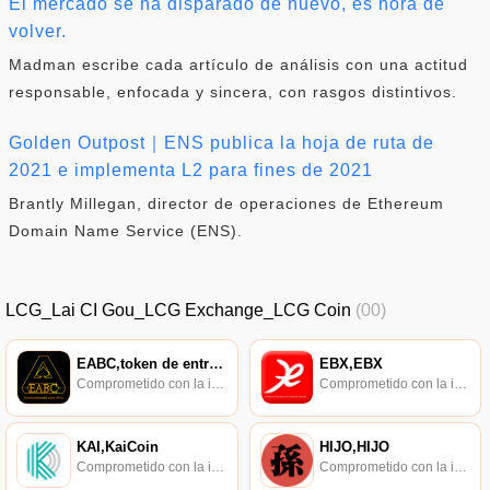
El mercado se ha disparado de nuevo, es hora de
volver.
Madman escribe cada artículo de análisis con una actitud
responsable, enfocada y sincera, con rasgos distintivos.
Golden Outpost｜ENS publica la hoja de ruta de
2021 e implementa L2 para fines de 2021
Brantly Millegan, director de operaciones de Ethereum
Domain Name Service (ENS).
LCG_Lai CI Gou_LCG Exchange_LCG Coin
(00)
EABC,token de entretenimiento,EABC
EBX,EBX
Comprometido con la investigación de políticas en los campos de las nuevas finanzas, las finanzas internacionales y los mercados financieros.
Comprometido con la investigación de políticas en los campos de las nuevas finanzas, las finanzas internacionales y los mercados financieros.
KAI,KaiCoin
HIJO,HIJO
Comprometido con la investigación de políticas en los campos de las nuevas finanzas, las finanzas internacionales y los mercados financieros.
Comprometido con la investigación de políticas en los campos de las nuevas finanzas, las finanzas internacionales y los mercados financieros.