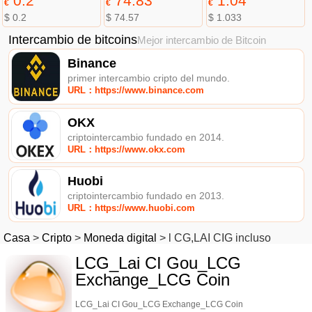
0.2
74.83
1.04
€
€
€
$ 0.2
$ 74.57
$ 1.033
Intercambio de bitcoins
Mejor intercambio de Bitcoin
Binance
primer intercambio cripto del mundo.
URL：https://www.binance.com
OKX
criptointercambio fundado en 2014.
URL：https://www.okx.com
Huobi
criptointercambio fundado en 2013.
URL：https://www.huobi.com
Casa
>
Cripto
>
Moneda digital
>
l CG,LAI CIG incluso
LCG_Lai CI Gou_LCG
Exchange_LCG Coin
LCG_Lai CI Gou_LCG Exchange_LCG Coin