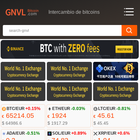
Intercambio de bitcoins
BTC/EUR
+0.15%
ETH/EUR
-0.03%
LTC/EUR
-0.81%
65214.05
1924
45.61
€
€
€
$ 64986.6
$ 1917.29
$ 45.45
ADA/EUR
-0.51%
SOL/EUR
+0.89%
XRP/EUR
+0.6%