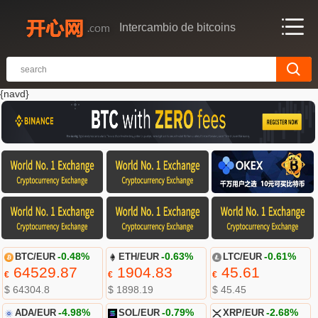
Intercambio de bitcoins
{navd}
BTC/EUR
-0.48%
ETH/EUR
-0.63%
LTC/EUR
-0.61%
64529.87
1904.83
45.61
€
€
€
$ 64304.8
$ 1898.19
$ 45.45
ADA/EUR
-4.98%
SOL/EUR
-0.79%
XRP/EUR
-2.68%