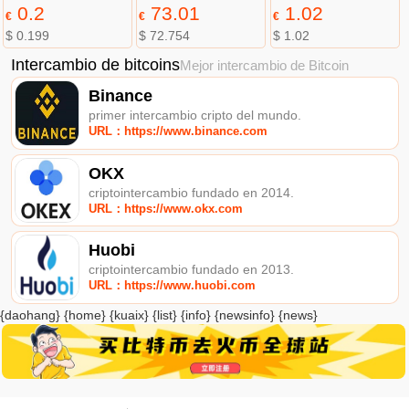
0.2
73.01
1.02
€
€
€
$ 0.199
$ 72.754
$ 1.02
Intercambio de bitcoins
Mejor intercambio de Bitcoin
Binance
primer intercambio cripto del mundo.
URL：https://www.binance.com
OKX
criptointercambio fundado en 2014.
URL：https://www.okx.com
Huobi
criptointercambio fundado en 2013.
URL：https://www.huobi.com
{daohang} {home} {kuaix} {list} {info} {newsinfo} {news}