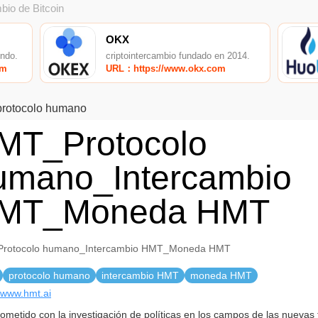
bio de Bitcoin
OKX
undo.
criptointercambio fundado en 2014.
om
URL：https://www.okx.com
rotocolo humano
MT_Protocolo
umano_Intercambio
MT_Moneda HMT
rotocolo humano_Intercambio HMT_Moneda HMT
protocolo humano
intercambio HMT
moneda HMT
//www.hmt.ai
metido con la investigación de políticas en los campos de las nuevas 