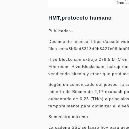
finanz
HMT,protocolo humano
Publicado:--
Documento técnico: https://assets.web
files.com/5b6ad3313d9b8427c06dab
Hive Blockchain extrajo 278,5 BTC en 
Ethereum, Hive Blockchain, extrajero
vendiendo bitcoin y ether que produc
Según un comunicado del jueves, la c
minería de Bitcoin de 2,17 exahash p
aumentado de 6,26 (TH/s) a principio
temporalmente para optimizar el diseñ
Suministro máximo:
La cadena SSE se lanzó hoy para ayudar