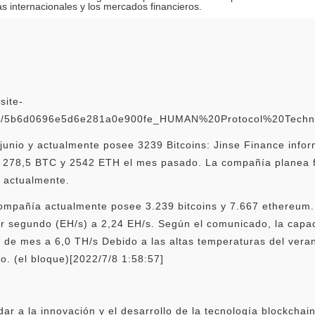
as internacionales y los mercados financieros.
site-
0f/5b6d0696e5d6e281a0e900fe_HUMAN%20Protocol%20Tech
junio y actualmente posee 3239 Bitcoins: Jinse Finance infor
n 278,5 BTC y 2542 ETH el mes pasado. La compañía planea f
e actualmente.
ompañía actualmente posee 3.239 bitcoins y 7.667 ethereum
or segundo (EH/s) a 2,24 EH/s. Según el comunicado, la cap
s de mes a 6,0 TH/s Debido a las altas temperaturas del ver
o. (el bloque)[2022/7/8 1:58:57]
 a la innovación y el desarrollo de la tecnología blockchain 