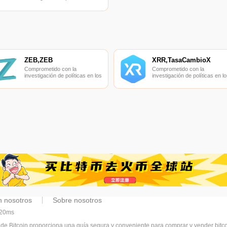
campos de las nuevas
finanzas, las finanzas
internacionales y los mercados
financieros.
ZEB,ZEB
XRR,TasaCambioX
Comprometido con la
Comprometido con la
investigación de políticas en los
investigación de políticas en lo
campos de las nuevas
campos de las nuevas
finanzas, las finanzas
finanzas, las finanzas
internacionales y los mercados
internacionales y los mercado
financieros.
financieros.
n nosotros
Sobre nosotros
320ms
 de Bitcoin proporciona una guía segura y conveniente para comprar y vender bit