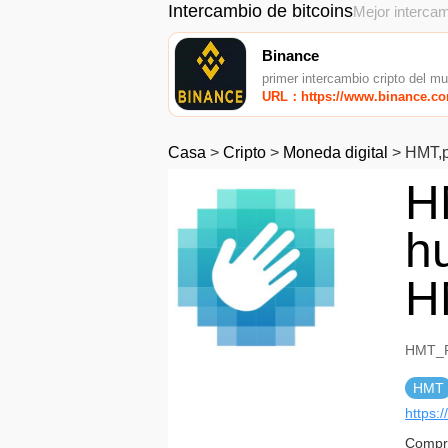
Intercambio de bitcoins
Mejor intercam
Binance
primer intercambio cripto del m
URL：https://www.binance.c
Casa
>
Cripto
>
Moneda digital
>
HMT,p
H
h
H
HMT_P
HMT
https:
Compro