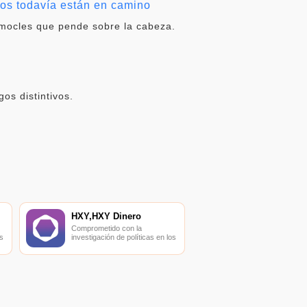
dos todavía están en camino
amocles que pende sobre la cabeza.
os distintivos.
HXY,HXY Dinero
Comprometido con la
s
investigación de políticas en los
campos de las nuevas
finanzas, las finanzas
s
internacionales y los mercados
financieros.