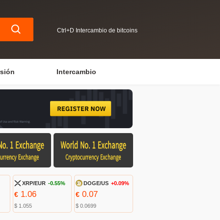
Ctrl+D Intercambio de bitcoins
rsión
Intercambio
XRP/EUR
-0.55%
DOGE/US
+0.09%
1.06
0.07
€
€
$ 1.055
$ 0.0699