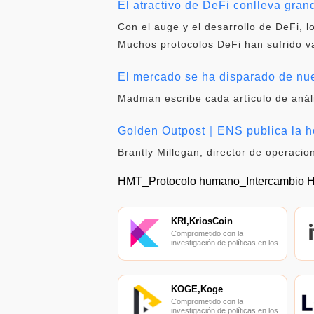
El atractivo de DeFi conlleva gra
Con el auge y el desarrollo de DeFi,
Muchos protocolos DeFi han sufrido va
El mercado se ha disparado de nue
Madman escribe cada artículo de análi
Golden Outpost｜ENS publica la ho
Brantly Millegan, director de operac
HMT_Protocolo humano_Intercambio
KRI,KriosCoin
Comprometido con la
investigación de políticas en los
campos de las nuevas
finanzas, las finanzas
internacionales y los mercados
financieros.
KOGE,Koge
Comprometido con la
investigación de políticas en los