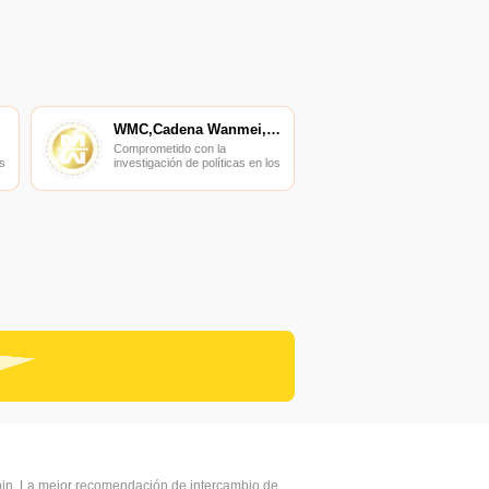
WMC,Cadena Wanmei,Cadena WM
Comprometido con la
s
investigación de políticas en los
campos de las nuevas
finanzas, las finanzas
s
internacionales y los mercados
financieros.
coin, La mejor recomendación de intercambio de