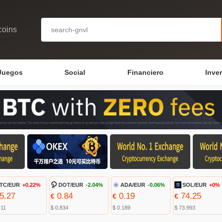
coins
Juegos
Social
Financiero
Inve
TC/EUR
+0.22%
DOT/EUR
-2.04%
ADA/EUR
-0.06%
SOL/EUR
+0%
5.27
0.84
0.19
74.25
€
€
€
.11
$ 0.834
$ 0.189
$ 73.993