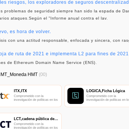
ndes riesgos, los exploradores de seguros descentraliza
 los problemas de seguridad siempre han sido la espada de D
rios ataques.Según el "Informe anual contra el lav.
vo, es hora de volver.
sis con una actitud responsable, enfocada y sincera, con rasg
ja de ruta de 2021 e implementa L2 para fines de 2021
iones de Ethereum Domain Name Service (ENS).
 HMT_Moneda HMT
(00)
ITX,ITX
LÓGICA,Ficha Lógica
Comprometido con la
Comprometido con la
investigación de políticas en los
investigación de políticas en lo
campos de las nuevas
campos de las nuevas
finanzas, las finanzas
finanzas, las finanzas
internacionales y los mercados
internacionales y los mercado
financieros.
financieros.
LCT,cadena pública de lujo,LCT
Comprometido con la
investigación de políticas en los