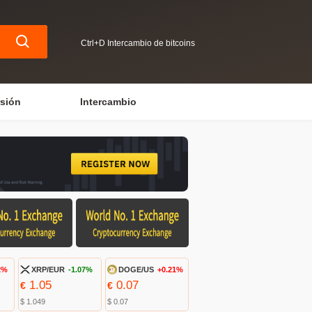
Ctrl+D Intercambio de bitcoins
rsión
Intercambio
2%
XRP/EUR
-1.07%
DOGE/US
+0.21%
1.05
0.07
€
€
$ 1.049
$ 0.07