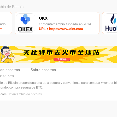
bio de Bitcoin
OKX
undo.
criptointercambio fundado en 2014.
om
URL：https://www.okx.com
con nosotros
Sobre nosotros
5ms-0:15ms
bio de Bitcoin proporciona una guía segura y conveniente para comprar y vender b
 mundo, compra segura de BTC.
vl.com
Intercambio de bitcoins