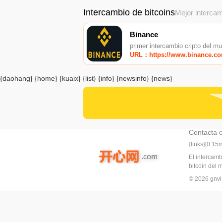
Intercambio de bitcoins
Mejor intercam
Binance
primer intercambio cripto del m
URL：https://www.binance.c
{daohang} {home} {kuaix} {list} {info} {newsinfo} {news}
Contacta 
{links}[0:1
El intercam
bitcoin del
© 2026 gn