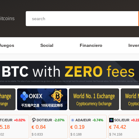
itcoins
Juegos
Social
Financiero
Inve
TC/EUR
+0.02%
DOT/EUR
-2.07%
ADA/EUR
-0.74%
SOL/EUR
+0.2
5.18
0.84
0.19
74.42
€
€
€
.02
$ 0.833
$ 0.188
$ 74.158