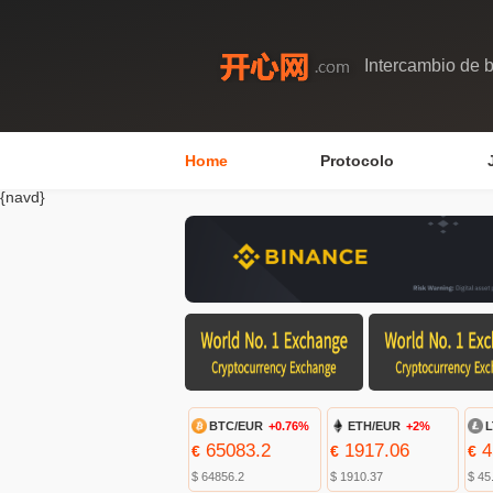
Intercambio de b
Home
Protocolo
{navd}
BTC/EUR
+0.76%
ETH/EUR
+2%
L
65083.2
1917.06
4
€
€
€
$ 64856.2
$ 1910.37
$ 45