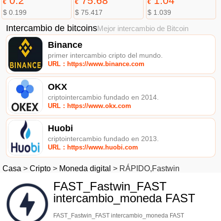
0.2
75.68
1.04
€
€
€
$ 0.199
$ 75.417
$ 1.039
Intercambio de bitcoins
Mejor intercambio de Bitcoin
Binance
primer intercambio cripto del mundo.
URL：https://www.binance.com
OKX
criptointercambio fundado en 2014.
URL：https://www.okx.com
Huobi
criptointercambio fundado en 2013.
URL：https://www.huobi.com
Casa
>
Cripto
>
Moneda digital
>
RÁPIDO,Fastwin
FAST_Fastwin_FAST
intercambio_moneda FAST
FAST_Fastwin_FAST intercambio_moneda FAST