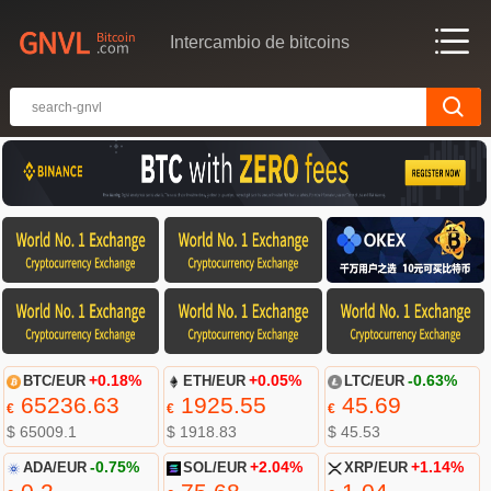
Intercambio de bitcoins
BTC/EUR
+0.18%
ETH/EUR
+0.05%
LTC/EUR
-0.63%
65236.63
1925.55
45.69
€
€
€
$ 65009.1
$ 1918.83
$ 45.53
ADA/EUR
-0.75%
SOL/EUR
+2.04%
XRP/EUR
+1.14%