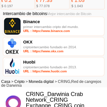
0.2
77.35
1.05
€
€
€
$ 0.197
$ 77.078
$ 1.043
Intercambio de bitcoins
Mejor intercambio de Bitcoin
Binance
primer intercambio cripto del mundo.
URL：https://www.binance.com
OKX
criptointercambio fundado en 2014.
URL：https://www.okx.com
Huobi
criptointercambio fundado en 2013.
URL：https://www.huobi.com
Casa
>
Cripto
>
Moneda digital
>
CRING,Red de cangrejos
de Darwinia
CRING_Darwinia Crab
Network_CRING
Exchange_CRING coin