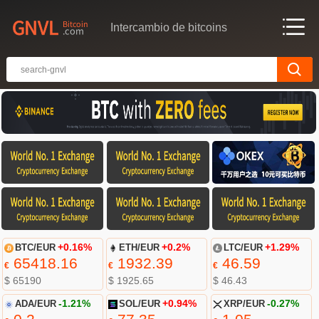
Intercambio de bitcoins
BTC/EUR
+0.16%
ETH/EUR
+0.2%
LTC/EUR
+1.29%
65418.16
1932.39
46.59
€
€
€
$ 65190
$ 1925.65
$ 46.43
ADA/EUR
-1.21%
SOL/EUR
+0.94%
XRP/EUR
-0.27%