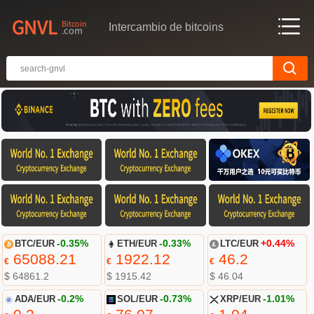
Intercambio de bitcoins
BTC/EUR
-0.35%
ETH/EUR
-0.33%
LTC/EUR
+0.44%
65088.21
1922.12
46.2
€
€
€
$ 64861.2
$ 1915.42
$ 46.04
ADA/EUR
-0.2%
SOL/EUR
-0.73%
XRP/EUR
-1.01%