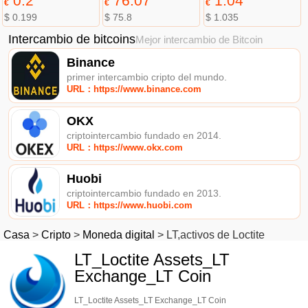
0.2
76.07
1.04
€
€
€
$ 0.199
$ 75.8
$ 1.035
Intercambio de bitcoins
Mejor intercambio de Bitcoin
Binance
primer intercambio cripto del mundo.
URL：https://www.binance.com
OKX
criptointercambio fundado en 2014.
URL：https://www.okx.com
Huobi
criptointercambio fundado en 2013.
URL：https://www.huobi.com
Casa
>
Cripto
>
Moneda digital
>
LT,activos de Loctite
LT_Loctite Assets_LT
Exchange_LT Coin
LT_Loctite Assets_LT Exchange_LT Coin