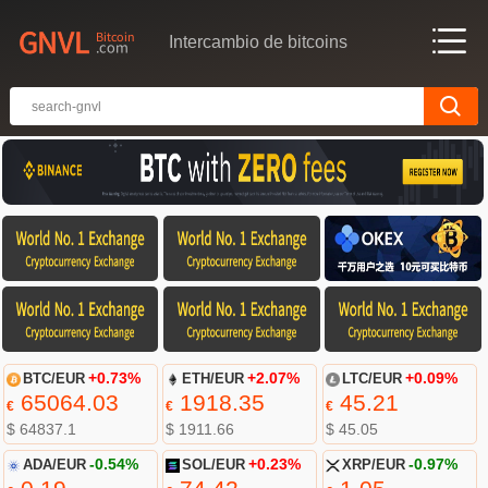
Intercambio de bitcoins
BTC/EUR
+0.73%
ETH/EUR
+2.07%
LTC/EUR
+0.09%
65064.03
1918.35
45.21
€
€
€
$ 64837.1
$ 1911.66
$ 45.05
ADA/EUR
-0.54%
SOL/EUR
+0.23%
XRP/EUR
-0.97%