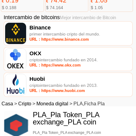
0.19
74.42
1.05
€
€
€
$ 0.188
$ 74.164
$ 1.05
Intercambio de bitcoins
Mejor intercambio de Bitcoin
Binance
primer intercambio cripto del mundo.
URL：https://www.binance.com
OKX
criptointercambio fundado en 2014.
URL：https://www.okx.com
Huobi
criptointercambio fundado en 2013.
URL：https://www.huobi.com
Casa
>
Cripto
>
Moneda digital
>
PLA,Ficha Pla
PLA_Pla Token_PLA
exchange_PLA coin
PLA_Pla Token_PLA exchange_PLA coin