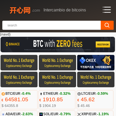
Intercambio de bitcoins
{navd}
BTC/EUR
-0.4%
ETH/EUR
-0.32%
LTC/EUR
-0.59%
64581.05
1910.85
45.62
€
€
€
$ 64355.8
$ 1904.19
$ 45.46
ADA/EUR
-2.63%
SOL/EUR
-0.79%
XRP/EUR
-1.19%