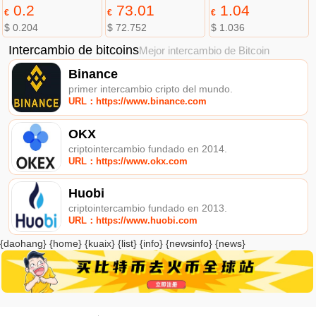
0.2
73.01
1.04
€
€
€
$ 0.204
$ 72.752
$ 1.036
Intercambio de bitcoins
Mejor intercambio de Bitcoin
Binance
primer intercambio cripto del mundo.
URL：https://www.binance.com
OKX
criptointercambio fundado en 2014.
URL：https://www.okx.com
Huobi
criptointercambio fundado en 2013.
URL：https://www.huobi.com
{daohang} {home} {kuaix} {list} {info} {newsinfo} {news}