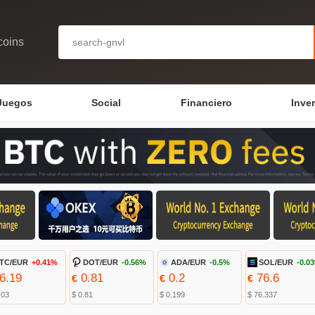
coins
Juegos
Social
Financiero
Inve
TC/EUR
+0.41%
DOT/EUR
-0.56%
ADA/EUR
-0.5%
SOL/EUR
-0.0
6.19
0.81
0.2
76.6
€
€
€
.03
$ 0.81
$ 0.199
$ 76.337