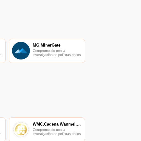
MG,MinerGate
Comprometido con la
s
investigación de políticas en los
campos de las nuevas
finanzas, las finanzas
s
internacionales y los mercados
financieros.
WMC,Cadena Wanmei,Cadena WM
Comprometido con la
s
investigación de políticas en los
campos de las nuevas