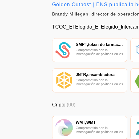
Golden Outpost｜ENS publica la ho
Brantly Millegan, director de operac
TCOC_El Elegido_El Elegido_Interca
SMPT,token de farmacia inteligente
Comprometido con la
investigación de políticas en los
campos de las nuevas
finanzas, las finanzas
internacionales y los mercados
financieros.
JNTR,ensambladora
Comprometido con la
investigación de políticas en los
campos de las nuevas
finanzas, las finanzas
internacionales y los mercados
financieros.
Cripto
(00)
WMT,WMT
Comprometido con la
investigación de políticas en los
campos de las nuevas