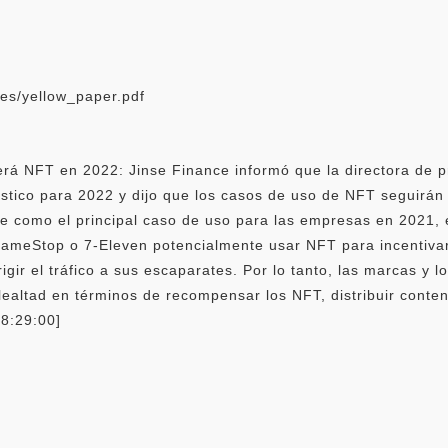
les/yellow_paper.pdf
será NFT en 2022: Jinse Finance informó que la directora de 
óstico para 2022 y dijo que los casos de uso de NFT seguirá
arte como el principal caso de uso para las empresas en 202
meStop o 7-Eleven potencialmente usar NFT para incentivar 
gir el tráfico a sus escaparates. Por lo tanto, las marcas y l
altad en términos de recompensar los NFT, distribuir conten
 8:29:00]