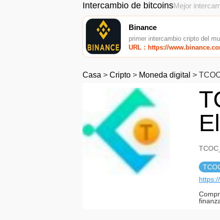
Intercambio de bitcoins
Mejor intercam
Binance
primer intercambio cripto del m
URL：https://www.binance.c
Casa
>
Cripto
>
Moneda digital
>
TCOC,
T
E
TCOC_
TCO
https:
Compro
finanz