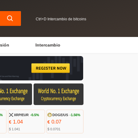
Ctrl+D Intercambio de bitcoins
rsión
Intercambio
3%
XRP/EUR
-0.5%
DOGE/US
-1.56%
1.04
0.07
€
€
$ 1.041
$ 0.0701