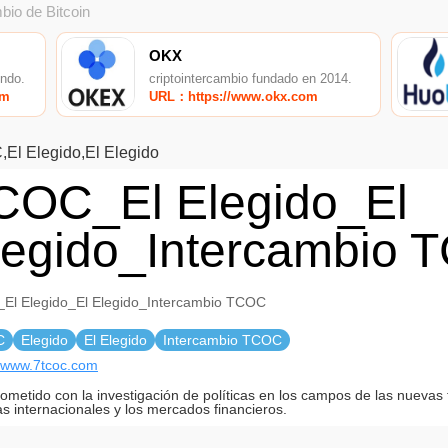
bio de Bitcoin
OKX
undo.
criptointercambio fundado en 2014.
om
URL：https://www.okx.com
El Elegido,El Elegido
COC_El Elegido_El
legido_Intercambio 
El Elegido_El Elegido_Intercambio TCOC
C
Elegido
El Elegido
Intercambio TCOC
//www.7tcoc.com
metido con la investigación de políticas en los campos de las nuevas 
as internacionales y los mercados financieros.