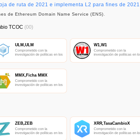
ja de ruta de 2021 e implementa L2 para fines de 2021
iones de Ethereum Domain Name Service (ENS).
mbio TCOC
(00)
ULM,ULM
W1,W1
Comprometido con la
Comprometido con la
investigación de políticas en los
investigación de políticas en lo
campos de las nuevas
campos de las nuevas
finanzas, las finanzas
finanzas, las finanzas
internacionales y los mercados
internacionales y los mercado
financieros.
financieros.
MMX,Ficha MMX
Comprometido con la
investigación de políticas en los
campos de las nuevas
finanzas, las finanzas
internacionales y los mercados
financieros.
ZEB,ZEB
XRR,TasaCambioX
Comprometido con la
Comprometido con la
investigación de políticas en los
investigación de políticas en lo
campos de las nuevas
campos de las nuevas