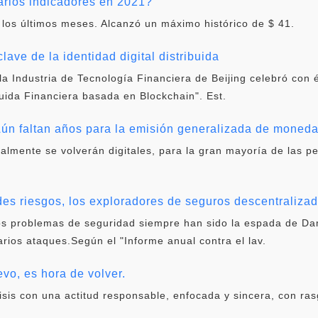
ios indicadores en 2021?
 los últimos meses. Alcanzó un máximo histórico de $ 41.
lave de la identidad digital distribuida
la Industria de Tecnología Financiera de Beijing celebró con 
buida Financiera basada en Blockchain". Est.
ún faltan años para la emisión generalizada de moneda 
ualmente se volverán digitales, para la gran mayoría de las p
ndes riesgos, los exploradores de seguros descentraliza
 los problemas de seguridad siempre han sido la espada de D
rios ataques.Según el "Informe anual contra el lav.
vo, es hora de volver.
sis con una actitud responsable, enfocada y sincera, con rasg