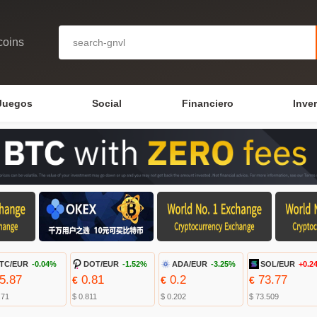
coins
Juegos
Social
Financiero
Inve
TC/EUR
-0.04%
DOT/EUR
-1.52%
ADA/EUR
-3.25%
SOL/EUR
+0.2
5.87
0.81
0.2
73.77
€
€
€
.71
$ 0.811
$ 0.202
$ 73.509