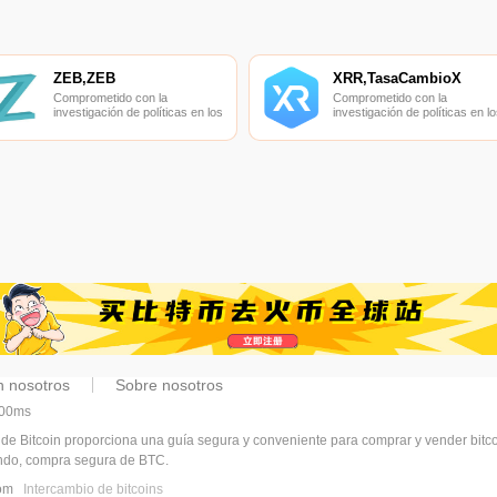
ZEB,ZEB
XRR,TasaCambioX
Comprometido con la
Comprometido con la
investigación de políticas en los
investigación de políticas en lo
campos de las nuevas
campos de las nuevas
finanzas, las finanzas
finanzas, las finanzas
internacionales y los mercados
internacionales y los mercado
financieros.
financieros.
n nosotros
Sobre nosotros
400ms
 de Bitcoin proporciona una guía segura y conveniente para comprar y vender bit
undo, compra segura de BTC.
.com
Intercambio de bitcoins