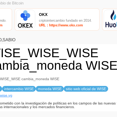
bio de Bitcoin
OKX
undo.
criptointercambio fundado en 2014.
om
URL：https://www.okx.com
O,SABIO
ISE_WISE_WISE
ambia_moneda WIS
WISE_WISE cambia_moneda WISE
intercambio WISE
moneda WISE
sitio web oficial de WISE
/wise.vg
metido con la investigación de políticas en los campos de las nuevas 
as internacionales y los mercados financieros.