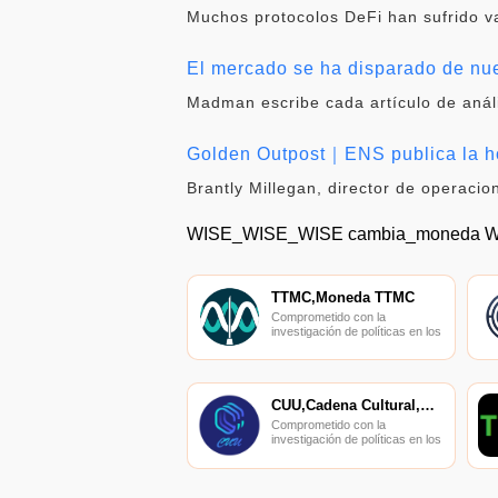
Muchos protocolos DeFi han sufrido va
El mercado se ha disparado de nue
Madman escribe cada artículo de análi
Golden Outpost｜ENS publica la ho
Brantly Millegan, director de operac
WISE_WISE_WISE cambia_moneda 
TTMC,Moneda TTMC
Comprometido con la
investigación de políticas en los
campos de las nuevas
finanzas, las finanzas
internacionales y los mercados
financieros.
CUU,Cadena Cultural,Cadena Cultural
Comprometido con la
investigación de políticas en los
campos de las nuevas
finanzas, las finanzas
internacionales y los mercados
financieros.