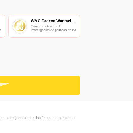
WMC,Cadena Wanmei,Cadena WM
Comprometido con la
s
investigación de políticas en los
campos de las nuevas
finanzas, las finanzas
s
internacionales y los mercados
financieros.
coin, La mejor recomendación de intercambio de