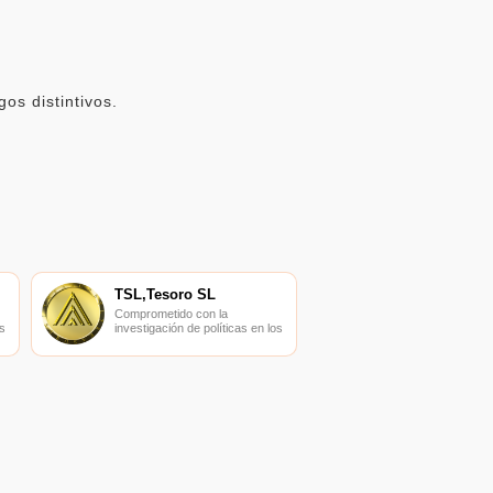
os distintivos.
TSL,Tesoro SL
Comprometido con la
s
investigación de políticas en los
campos de las nuevas
finanzas, las finanzas
s
internacionales y los mercados
financieros.