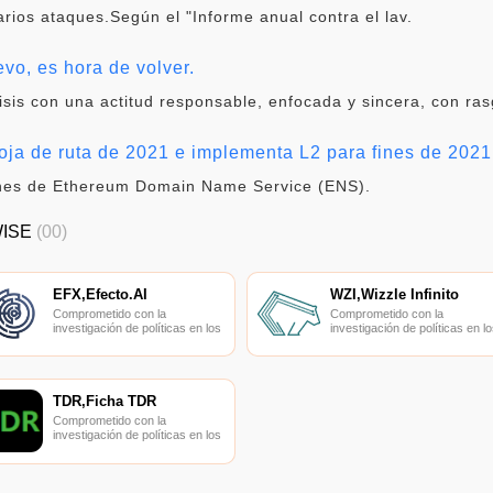
rios ataques.Según el "Informe anual contra el lav.
vo, es hora de volver.
sis con una actitud responsable, enfocada y sincera, con rasg
ja de ruta de 2021 e implementa L2 para fines de 2021
iones de Ethereum Domain Name Service (ENS).
WISE
(00)
EFX,Efecto.AI
WZI,Wizzle Infinito
Comprometido con la
Comprometido con la
investigación de políticas en los
investigación de políticas en lo
campos de las nuevas
campos de las nuevas
finanzas, las finanzas
finanzas, las finanzas
internacionales y los mercados
internacionales y los mercado
financieros.
financieros.
TDR,Ficha TDR
Comprometido con la
investigación de políticas en los
campos de las nuevas
finanzas, las finanzas
internacionales y los mercados
financieros.