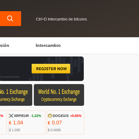
Ctrl+D Intercambio de bitcoins
rsión
Intercambio
4%
XRP/EUR
-1.22%
DOGE/US
+0.65%
1.04
0.07
€
€
$ 1.035
$ 0.0695