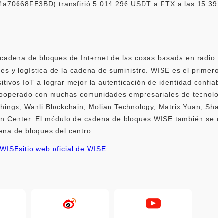
668FE3BD) transfirió 5 014 296 USDT a FTX a las 15:39 ho
adena de bloques de Internet de las cosas basada en radio y
ales y logística de la cadena de suministro. WISE es el prime
itivos IoT a lograr mejor la autenticación de identidad confia
 cooperado con muchas comunidades empresariales de tecnologí
Things, Wanli Blockchain, Molian Technology, Matrix Yuan, 
on Center. El módulo de cadena de bloques WISE también se c
na de bloques del centro.
 WISE
sitio web oficial de WISE