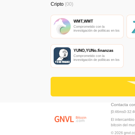
Cripto
(00)
WMT,WMT
Comprometido con la
investigación de políticas en los
campos de las nuevas
finanzas, las finanzas
internacionales y los mercados
financieros.
YUNO,YUNo.finanzas
Comprometido con la
investigación de políticas en los
campos de las nuevas
finanzas, las finanzas
internacionales y los mercados
financieros.
Contacta co
[0:46ms0-32:
El intercambio
bitcoin del m
© 2026 gnvl