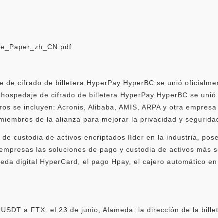
hite_Paper_zh_CN.pdf
e de cifrado de billetera HyperPay HyperBC se unió oficialme
de hospedaje de cifrado de billetera HyperPay HyperBC se unió
os se incluyen: Acronis, Alibaba, AMIS, ARPA y otra empresa
miembros de la alianza para mejorar la privacidad y seguridad
e custodia de activos encriptados líder en la industria, pose
 empresas las soluciones de pago y custodia de activos más se
neda digital HyperCard, el pago Hpay, el cajero automático en
 USDT a FTX: el 23 de junio, Alameda: la dirección de la bill