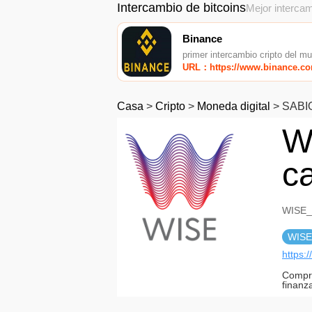
Intercambio de bitcoins
Mejor intercam
Binance
primer intercambio cripto del m
URL：https://www.binance.c
Casa
>
Cripto
>
Moneda digital
>
SABI
W
c
WISE_
WISE
https:/
Compro
finanz