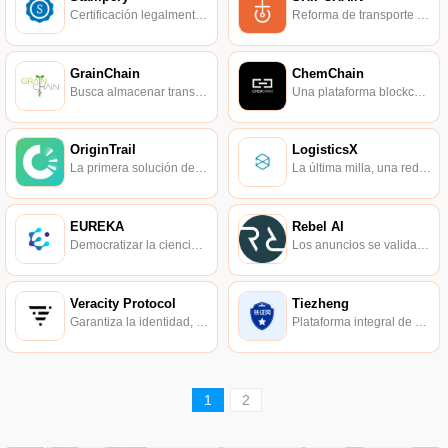
Certificación legalmente válida de todos los documentos en lugar de un notario público.
Reforma de transporte marítimo y logística.
GrainChain
ChemChain
Busca almacenar transacciones de granos en la cadena de bloques.
Una plataforma blockchain para el seguimiento de productos químicos en la cadena de valor.
OriginTrail
LogisticsX
La primera solución de cadena de suministro basada en blockchain.
La última milla, una red logística descentralizada sin confianza.
EUREKA
Rebel AI
Democratizar la ciencia a través de la distribución, la transparencia.
Los anuncios se validan con tecnología blockchain.
Veracity Protocol
Tiezheng
Garantiza la identidad, autenticidad y demás condiciones de los elementos físicos.
Plataforma integral de pruebas electrónicas.
1
2