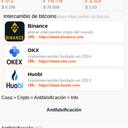
0.2
76.78
1.03
€
€
€
$ 0.195
$ 76.508
$ 1.03
Intercambio de bitcoins
Mejor intercambio de Bitcoin
Binance
primer intercambio cripto del mundo.
URL：https://www.binance.com
OKX
criptointercambio fundado en 2014.
URL：https://www.okx.com
Huobi
criptointercambio fundado en 2013.
URL：https://www.huobi.com
Casa
>
Cripto
>
Antifalsificación
>
Info
Antifalsificación