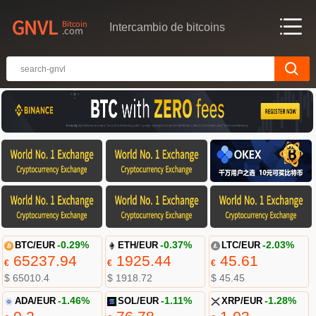
Intercambio de bitcoins
BTC/EUR
-0.29%
ETH/EUR
-0.37%
LTC/EUR
-2.03%
65237.94
1925.44
45.61
€
€
€
$ 65010.4
$ 1918.72
$ 45.45
ADA/EUR
-1.46%
SOL/EUR
-1.11%
XRP/EUR
-1.28%