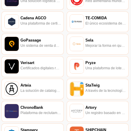
Una solución logística completa.
Red alimentaria mundial descentralizada.
Cadena AGCO
TE-COMIDA
Una plataforma de certificación de información basada en blockchain para educación, habilidades y experiencia ocupacional.
El único ecosistema de alimentos frescos que integra empresas de la cadena de suministro, consumidores y autoridades gubernamentales.
GoPassage
Sela
Un sistema de venta de entradas impulsado por blockchain.
Mejorar la forma en que se ingresa y se despliega la financiación en África.
Verisart
Pryze
Certificados digitales registrados en blockchain y con sello de tiempo que representan auténticas obras de arte y coleccionables.
Una plataforma de lotería demostrablemente justa basada en Ethereum.
Arteia
StaTwig
La solución de catalogación definitiva para la gestión de colecciones de arte.
A través de la tecnología blockchain, se redefine la trazabilidad y se mejora la transparencia de la cadena de suministro.
ChronoBank
Artory
Plataforma de reclutamiento basada en blockchain.
Un registro basado en blockchain para rastrear la procedencia de obras de arte y coleccionables.
Stampery
SHIPCHAIN