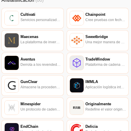
Antifalsificación
(00)
Cultivati
Chainpoint
Servicios personalizados de consultoría e investigación de la cadena de suministro de alimentos.
Cree pruebas con fecha y hora de cualquier dato, archivo o secuencia de eventos.
Maecenas
Sweetbridge
La plataforma de inversión en arte utiliza tecnología blockchain para hacer más eficiente la circulación del mercado del arte.
Una mejor manera de generar confianza entre ellos.
Aventus
TradeWindow
Derrota a los revendedores, una solución de venta de entradas para eventos justa, segura y transparente.
Plataforma de cadena de suministro de libro mayor distribuido.
GunClear
IMMLA
Almacene la procedencia de las armas de fuego en una cadena de bloques completamente privada.
Aplicación logística internacional multimodal basada en tecnología blockchain.
Minespider
Originalmente
Un protocolo de cadena de bloques que supervisa la cadena de suministro de minería.
Redefine el valor original.
EndChain
Delicia