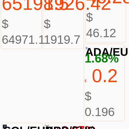
65198.5
1926.42
$
$
$
46.12
64971.1
1919.7
ADA/E
1.68%
0.2
€
$
0.196