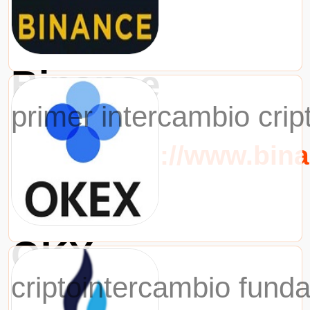
Binance
primer intercambio cri
URL：https://www.bin
OKX
criptointercambio fund