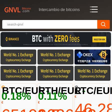
Intercambio de bitcoins
-
-
BTC/EUR
ETH/EUR
LTC/EU
0.18%
0.11%
€
46.2
€
€