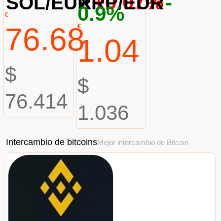
+0.07%
-
SOL/EUR
XRP/EUR
0.9%
€
76.68
€
1.04
$
$
76.414
1.036
Intercambio de bitcoins
Mejor intercambio de Bitcoin