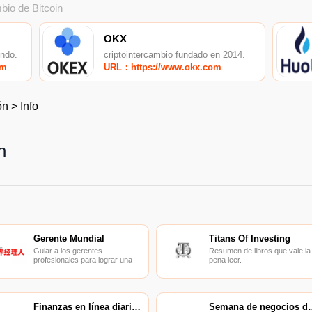
bio de Bitcoin
OKX
undo.
criptointercambio fundado en 2014.
om
URL：https://www.okx.com
ón
>
Info
n
Gerente Mundial
Titans Of Investing
Guiar a los gerentes
Resumen de libros que vale la
profesionales para lograr una
pena leer.
excelente gestión y encontrar
ideas y experiencias de gestión
que estén en línea con la
realidad de China.
Finanzas en línea diarias de la gente
Semana de negoc