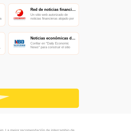
Red de noticias financieras de China
Un sitio web autorizado de
a
noticias financieras alojado por
s
el Financial Times.
Noticias económicas diarias
Confiar en "Daily Economic
,
News" para construir el sitio
web económico más influyente
de China.
coin, La mejor recomendación de intercambio de