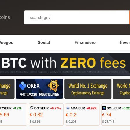
coins
Juegos
Social
Financiero
Inve
TC/EUR
-0.7%
DOT/EUR
+0.77%
ADA/EUR
+0.92%
SOL/EUR
-0.2
5.66
0.82
0.2
74
€
€
€
.5
$ 0.816
$ 0.203
$ 73.745