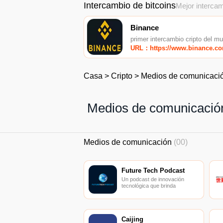
Intercambio de bitcoins
Mejor intercam
Binance
primer intercambio cripto del m
URL：https://www.binance.c
Casa
>
Cripto
>
Medios de comunicaci
Medios de comunicació
Medios de comunicación
(00)
Future Tech Podcast
Un podcast de innovación
tecnológica que brinda
información sobre tecnologías
futuras que prometen mejorar
nuestras vidas.
Caijing