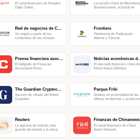
El canal financiero de People's
La versión china de Bloomber
Daily Online.
Businessweek, el portal de
noticias de negocios más
completo del mundo.
Red de negocios de China
Frontiers
Se originó a partir de los
Plataforma de Publicación
contenidos de las revistas
Abierta y Ciencia.
"China Business News",
"Business School" y "Family
Business".
Prensa financiera asociada
Noticias económ
El telégrafo de Financial
El sitio web financiero chino de
Associated Press,
Nihon Keizai Shimbun.
desplazándose para transmitir
información del mercado de
valores.
The Guardian Cryptocurrencies
Parque Friki
Sección de cifrado del British
Análisis en profundidad de las
Guardian.
últimas tendencias y producto
de Internet para descubrir el
valor de los productos y las
tendencias.
Reuters
Finanzas de Chinanews
La agencia de noticias más
El canal financiero de China
grande del mundo y la única
News Network.
verdaderamente global.