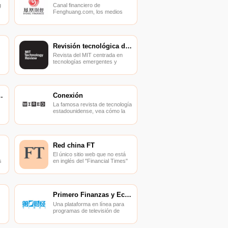
g
Canal financiero de
Fenghuang.com, los medios
financieros más cercanos a los
usuarios.
Revisión tecnológica del MIT
Revista del MIT centrada en
tecnologías emergentes y
negocios innovadores.
icas de Japón
Conexión
La famosa revista de tecnología
estadounidense, vea cómo la
tecnología afecta al mundo.
Red china FT
El único sitio web que no está
s
en inglés del "Financial Times"
británico está dirigido a las
élites empresariales chinas y a
los responsables de la toma de
decisiones corporativas.
Primero Finanzas y Economía
Una plataforma en línea para
programas de televisión de
China Business News.