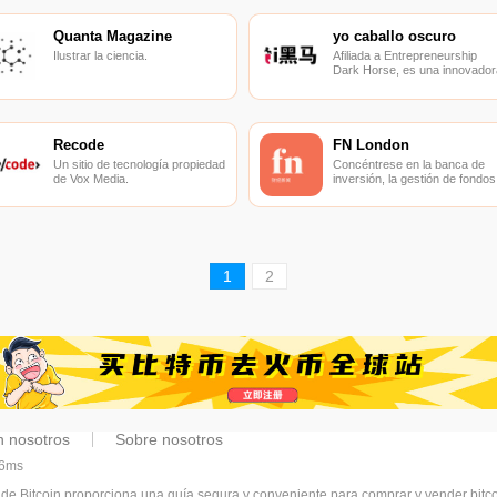
Quanta Magazine
yo caballo oscuro
Ilustrar la ciencia.
Afiliada a Entrepreneurship
Dark Horse, es una innovador
incubadora de emprendedore
que integra formación en
asesoramiento emprendedor,
promoción de relaciones
públicas, redes sociales, etc.
Recode
FN London
Un sitio de tecnología propiedad
Concéntrese en la banca de
de Vox Media.
inversión, la gestión de fondos
el capital privado, la tecnología
financiera, la regulación y el
comercio, y más.
1
2
n nosotros
Sobre nosotros
06ms
 de Bitcoin proporciona una guía segura y conveniente para comprar y vender bit