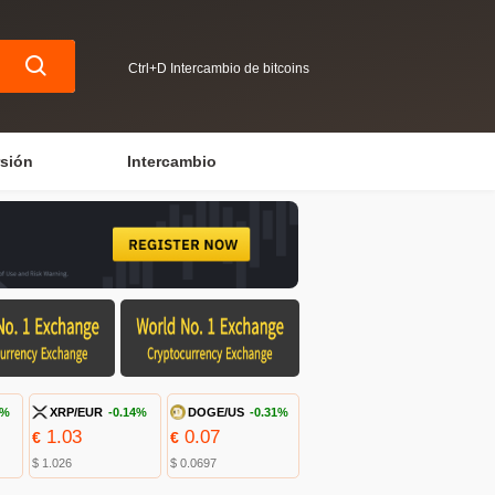
Ctrl+D Intercambio de bitcoins
rsión
Intercambio
2%
XRP/EUR
-0.14%
DOGE/US
-0.31%
1.03
0.07
€
€
$ 1.026
$ 0.0697