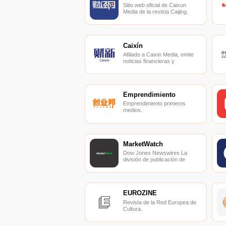
Sitio web oficial de Caixun
Media de la revista Caijing.
Caixín
Afiliado a Caixin Media, emite
noticias financieras y
comentarios informativos de
alta calidad en tiempo real
desde una perspectiva objetiva
y profesional.
Emprendimiento
Emprendimiento primeros
medios.
MarketWatch
Dow Jones Newswires La
división de publicación de
noticias de Dow Jones Media
Group.
EUROZINE
Revista de la Red Europea de
Cultura.