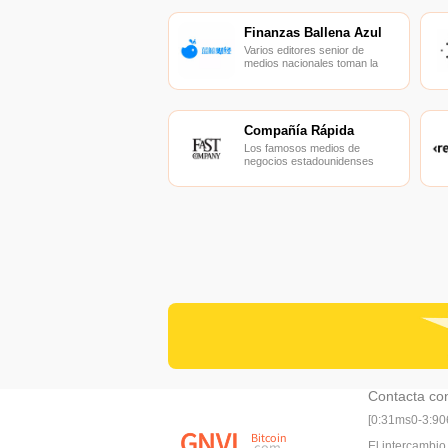
Finanzas Ballena Azul
Varios editores senior de
medios nacionales toman la
iniciativa, impulsando
información financiera
exclusiva, rápida y detallada.
Compañía Rápida
Los famosos medios de
negocios estadounidenses
publican cada año la lista de las
empresas más innovadoras del
mundo.
Contacta co
[0:31ms0-3:9
El intercambio