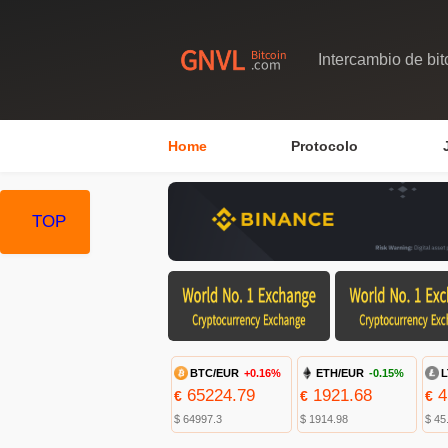
Intercambio de bit
Home
Protocolo
TOP
BTC/EUR
+0.16%
ETH/EUR
-0.15%
L
65224.79
1921.68
4
€
€
€
$ 64997.3
$ 1914.98
$ 45