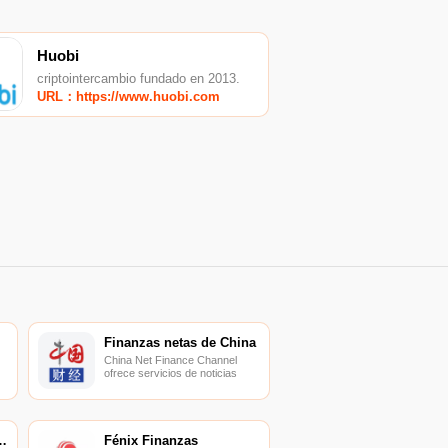
Huobi
criptointercambio fundado en 2013.
URL：https://www.huobi.com
Finanzas netas de China
China Net Finance Channel
ofrece servicios de noticias
financieras nacionales y
extranjeras.
ios de Bloomberg
Fénix Finanzas