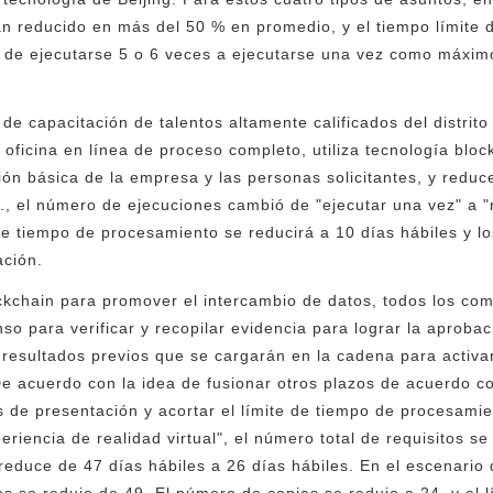
an reducido en más del 50 % en promedio, y el tiempo límite
 de ejecutarse 5 o 6 veces a ejecutarse una vez como máximo
 de capacitación de talentos altamente calificados del distrito
 oficina en línea de proceso completo, utiliza tecnología blo
ón básica de la empresa y las personas solicitantes, y reduc
 1., el número de ejecuciones cambió de "ejecutar una vez" a 
 de tiempo de procesamiento se reducirá a 10 días hábiles y l
ción.
ckchain para promover el intercambio de datos, todos los comi
enso para verificar y recopilar evidencia para lograr la aproba
s resultados previos que se cargarán en la cadena para activa
 De acuerdo con la idea de fusionar otros plazos de acuerdo c
es de presentación y acortar el límite de tiempo de procesami
eriencia de realidad virtual", el número total de requisitos se
educe de 47 días hábiles a 26 días hábiles. En el escenario d
tos se redujo de 49. El número de copias se redujo a 24, y el 