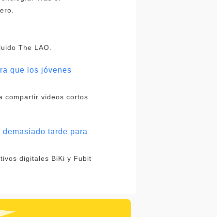
ero.
cluido The LAO.
ara que los jóvenes
ra compartir videos cortos
s demasiado tarde para
vos digitales BiKi y Fubit