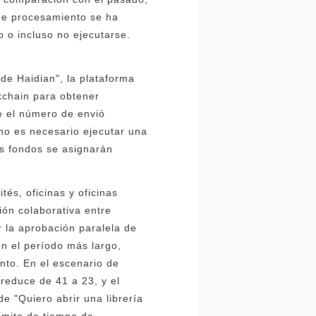
 de procesamiento se ha
 o incluso no ejecutarse.
 de Haidian", la plataforma
ckchain para obtener
e el número de envió
"no es necesario ejecutar una
os fondos se asignarán
tés, oficinas y oficinas
ción colaborativa entre
r la aprobación paralela de
on el período más largo,
ento. En el escenario de
 reduce de 41 a 23, y el
e "Quiero abrir una librería
límite de tiempo de