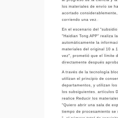
los materiales de envío se h
acortado considerablemente,
corriendo una vez.
En el escenario del "subsidio
"Haidian Tong APP" realiza la
automáticamente la informaci
materiales del original 10 a
vez", prometió que el límite
directamente después aproba
A través de la tecnología blo
utilizan el principio de cons
departamentos, y utilizan lo
los subsiguientes. artículos
realice Reducir los material
"Quiero abrir una sala de exp
tiempo de procesamiento se r
", el número total de requisi