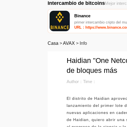
Intercambio de bitcoins
Mejor inter
Binance
primer intercambio cripto del m
URL：https://www.binance.c
Casa
>
AVAX
>
Info
Haidian "One Netc
de bloques más
Author：
Time：
El distrito de Haidian aprove
lanzamiento del primer lote 
nuevas aplicaciones en cadena
de Haidian, quiero abrir una s
al progreso de la ciencia y l