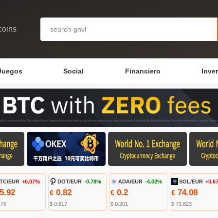
coins
Juegos
Social
Financiero
Inve
TC/EUR
+0.07%
DOT/EUR
-0.78%
ADA/EUR
-4.02%
SOL/EUR
+0.6
5.92
0.82
0.2
74.08
€
€
€
.76
$ 0.817
$ 0.201
$ 73.823