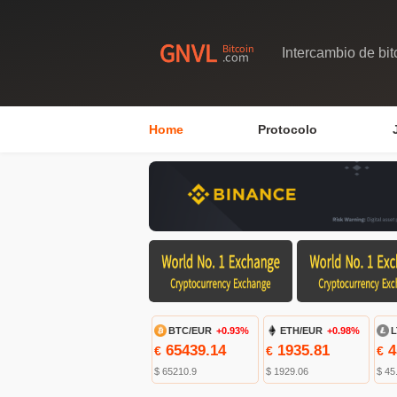
Intercambio de bit
Home
Protocolo
BTC/EUR
+0.93%
ETH/EUR
+0.98%
L
65439.14
1935.81
4
€
€
€
$ 65210.9
$ 1929.06
$ 45