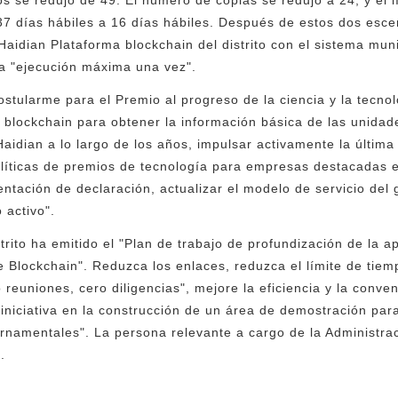
7 días hábiles a 16 días hábiles. Después de estos dos esce
Haidian Plataforma blockchain del distrito con el sistema mun
a "ejecución máxima una vez".
stularme para el Premio al progreso de la ciencia y la tecnol
ía blockchain para obtener la información básica de las unid
Haidian a lo largo de los años, impulsar activamente la última
olíticas de premios de tecnología para empresas destacadas en
entación de declaración, actualizar el modelo de servicio del
o activo".
strito ha emitido el "Plan de trabajo de profundización de la a
 Blockchain". Reduzca los enlaces, reduzca el límite de tiem
o reuniones, cero diligencias", mejore la eficiencia y la conven
iniciativa en la construcción de un área de demostración par
rnamentales". La persona relevante a cargo de la Administrac
.