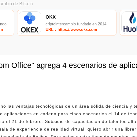
cambio de Bitcoin
OKX
undo.
criptointercambio fundado en 2014.
om
URL：https://www.okx.com
om Office" agrega 4 escenarios de apli
chó las ventajas tecnológicas de un área sólida de ciencia y t
de aplicaciones en cadena para cinco escenarios el 14 de febr
 el 21 de febrero: Subsidio de capacitación de talentos altam
ala de experiencia de realidad virtual, quiero abrir una librer
a tecnología de Beijing. Para estos cuatro tipos de asuntos, 