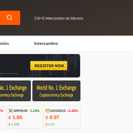
Ctrl+D Intercambio de bitcoins
rsión
Intercambio
7%
XRP/EUR
-1.14%
DOGE/US
+1.42%
1.04
0.07
€
€
$ 1.036
$ 0.07