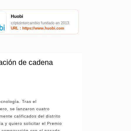
Huobi
criptointercambio fundado en 2013.
URL：https://www.huobi.com
cación de cadena
ecnología. Tras el
ero, se lanzaron cuatro
ente calificados del distrito
ía y quiero solicitar el Premio
en comparación con el pasado,