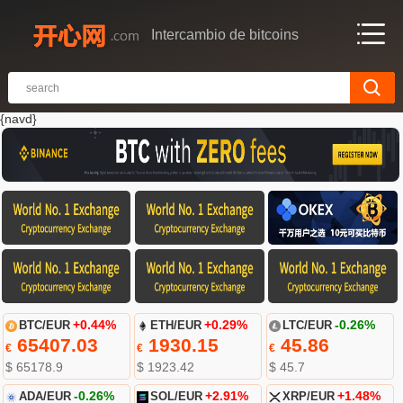
Intercambio de bitcoins
{navd}
BTC/EUR
+0.44%
ETH/EUR
+0.29%
LTC/EUR
-0.26%
65407.03
1930.15
45.86
€
€
€
$ 65178.9
$ 1923.42
$ 45.7
ADA/EUR
-0.26%
SOL/EUR
+2.91%
XRP/EUR
+1.48%