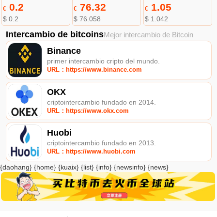
0.2
76.32
1.05
€
€
€
$ 0.2
$ 76.058
$ 1.042
Intercambio de bitcoins
Mejor intercambio de Bitcoin
Binance
primer intercambio cripto del mundo.
URL：https://www.binance.com
OKX
criptointercambio fundado en 2014.
URL：https://www.okx.com
Huobi
criptointercambio fundado en 2013.
URL：https://www.huobi.com
{daohang} {home} {kuaix} {list} {info} {newsinfo} {news}