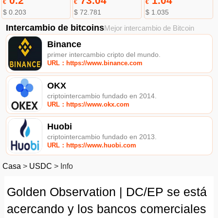
0.2
73.04
1.04
€
€
€
$ 0.203
$ 72.781
$ 1.035
Intercambio de bitcoins
Mejor intercambio de Bitcoin
Binance
primer intercambio cripto del mundo.
URL：https://www.binance.com
OKX
criptointercambio fundado en 2014.
URL：https://www.okx.com
Huobi
criptointercambio fundado en 2013.
URL：https://www.huobi.com
Casa
>
USDC
>
Info
Golden Observation | DC/EP se está
acercando y los bancos comerciales