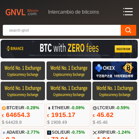
Intercambio de bitcoins
BTC/EUR
-0.28%
ETH/EUR
-0.09%
LTC/EUR
-0.59%
64654.3
1915.17
45.62
€
€
€
$ 64428.8
$ 1908.49
$ 45.46
ADA/EUR
-2.77%
SOL/EUR
-0.75%
XRP/EUR
-1.24%