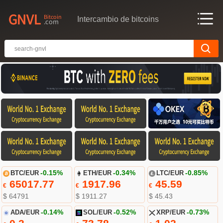
Intercambio de bitcoins
BTC/EUR
-0.15%
ETH/EUR
-0.34%
LTC/EUR
-0.85%
65017.77
1917.96
45.59
€
€
€
$ 64791
$ 1911.27
$ 45.43
ADA/EUR
-0.14%
SOL/EUR
-0.52%
XRP/EUR
-0.73%