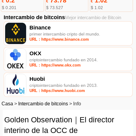
0.2
73.78
1.02
€
€
€
$ 0.201
$ 73.527
$ 1.02
Intercambio de bitcoins
Mejor intercambio de Bitcoin
Binance
primer intercambio cripto del mundo.
URL：https://www.binance.com
OKX
criptointercambio fundado en 2014.
URL：https://www.okx.com
Huobi
criptointercambio fundado en 2013.
URL：https://www.huobi.com
Casa
>
Intercambio de bitcoins
>
Info
Golden Observation｜El director
interino de la OCC de