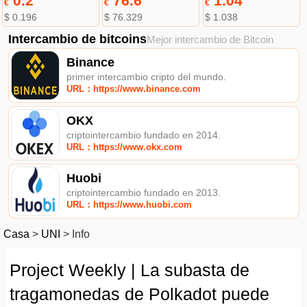
0.2
76.6
1.04
€
€
€
$ 0.196
$ 76.329
$ 1.038
Intercambio de bitcoins
Mejor intercambio de Bitcoin
Binance
primer intercambio cripto del mundo.
URL：https://www.binance.com
OKX
criptointercambio fundado en 2014.
URL：https://www.okx.com
Huobi
criptointercambio fundado en 2013.
URL：https://www.huobi.com
Casa
>
UNI
>
Info
Project Weekly | La subasta de
tragamonedas de Polkadot puede