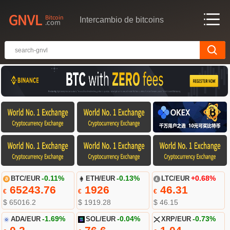
Intercambio de bitcoins
BTC/EUR
-0.11%
ETH/EUR
-0.13%
LTC/EUR
+0.68%
65243.76
1926
46.31
€
€
€
$ 65016.2
$ 1919.28
$ 46.15
ADA/EUR
-1.69%
SOL/EUR
-0.04%
XRP/EUR
-0.73%