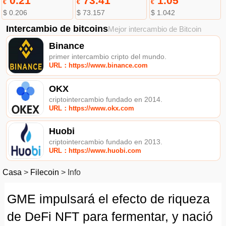
0.21
73.41
1.05
€
€
€
$ 0.206
$ 73.157
$ 1.042
Intercambio de bitcoins
Mejor intercambio de Bitcoin
Binance
primer intercambio cripto del mundo.
URL：https://www.binance.com
OKX
criptointercambio fundado en 2014.
URL：https://www.okx.com
Huobi
criptointercambio fundado en 2013.
URL：https://www.huobi.com
Casa
>
Filecoin
>
Info
GME impulsará el efecto de riqueza
de DeFi NFT para fermentar, y nació