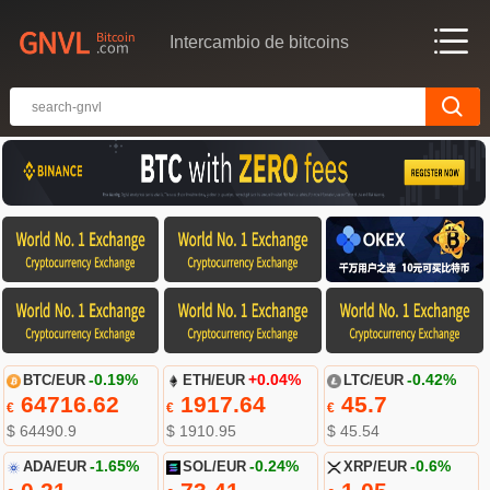
Intercambio de bitcoins
BTC/EUR
-0.19%
ETH/EUR
+0.04%
LTC/EUR
-0.42%
64716.62
1917.64
45.7
€
€
€
$ 64490.9
$ 1910.95
$ 45.54
ADA/EUR
-1.65%
SOL/EUR
-0.24%
XRP/EUR
-0.6%