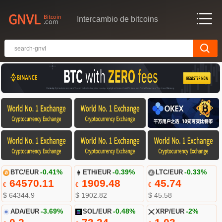
Intercambio de bitcoins
BTC/EUR
-0.41%
ETH/EUR
-0.39%
LTC/EUR
-0.33%
64570.11
1909.48
45.74
€
€
€
$ 64344.9
$ 1902.82
$ 45.58
ADA/EUR
-3.69%
SOL/EUR
-0.48%
XRP/EUR
-2%