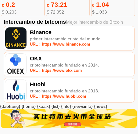
0.2
73.21
1.04
€
€
€
$ 0.203
$ 72.952
$ 1.033
Intercambio de bitcoins
Mejor intercambio de Bitcoin
Binance
primer intercambio cripto del mundo.
URL：https://www.binance.com
OKX
criptointercambio fundado en 2014.
URL：https://www.okx.com
Huobi
criptointercambio fundado en 2013.
URL：https://www.huobi.com
{daohang} {home} {kuaix} {list} {info} {newsinfo} {news}