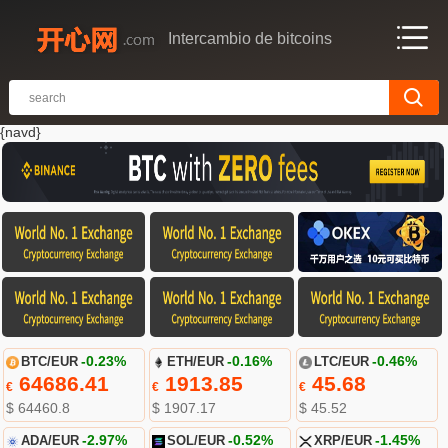
Intercambio de bitcoins
{navd}
BTC/EUR
-0.23%
ETH/EUR
-0.16%
LTC/EUR
-0.46%
64686.41
1913.85
45.68
€
€
€
$ 64460.8
$ 1907.17
$ 45.52
ADA/EUR
-2.97%
SOL/EUR
-0.52%
XRP/EUR
-1.45%