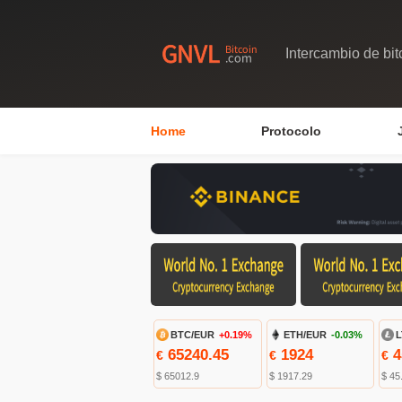
Intercambio de bit
Home
Protocolo
BTC/EUR
+0.19%
ETH/EUR
-0.03%
L
65240.45
1924
4
€
€
€
$ 65012.9
$ 1917.29
$ 45