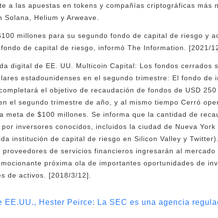
te a las apuestas en tokens y compañías criptográficas más 
 Solana, Helium y Arweave.
$100 millones para su segundo fondo de capital de riesgo y 
 fondo de capital de riesgo, informó The Information. [2021/1
 digital de EE. UU. Multicoin Capital: Los fondos cerrados 
lares estadounidenses en el segundo trimestre: El fondo de i
 completará el objetivo de recaudación de fondos de USD 250
en el segundo trimestre de año, y al mismo tiempo Cerró oper
a meta de $100 millones. Se informa que la cantidad de reca
 por inversores conocidos, incluidos la ciudad de Nueva York y
 institución de capital de riesgo en Silicon Valley y Twitter)
 proveedores de servicios financieros ingresarán al mercado d
emocionante próxima ola de importantes oportunidades de in
es de activos. [2018/3/12].
 EE.UU., Hester Peirce: La SEC es una agencia regula