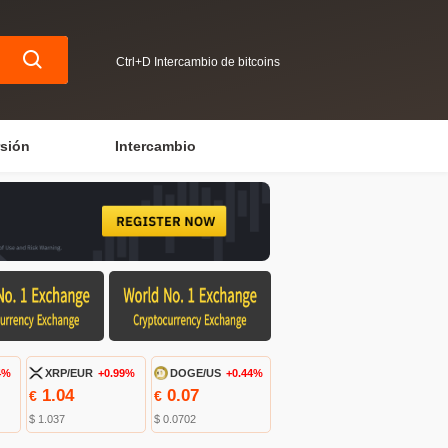
Ctrl+D Intercambio de bitcoins
rsión
Intercambio
4%
XRP/EUR
+0.99%
DOGE/US
+0.44%
1.04
0.07
€
€
$ 1.037
$ 0.0702