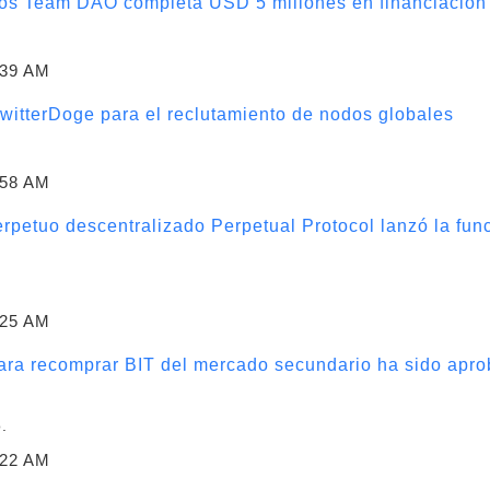
dos Team DAO completa USD 5 millones en financiación 
:39 AM
TwitterDoge para el reclutamiento de nodos globales
:58 AM
erpetuo descentralizado Perpetual Protocol lanzó la fun
:25 AM
ara recomprar BIT del mercado secundario ha sido apro
.
:22 AM