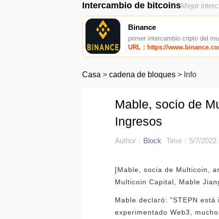
Intercambio de bitcoins
Mejor inter
Binance
primer intercambio cripto del m
URL：https://www.binance.c
Casa
>
cadena de bloques
>
Info
Mable, socio de Mu
Ingresos
Author：
Block
Time：5/7/2022 
[Mable, socia de Multicoin, 
Multicoin Capital, Mable Jia
Mable declaró: "STEPN está 
experimentado Web3, muchos d