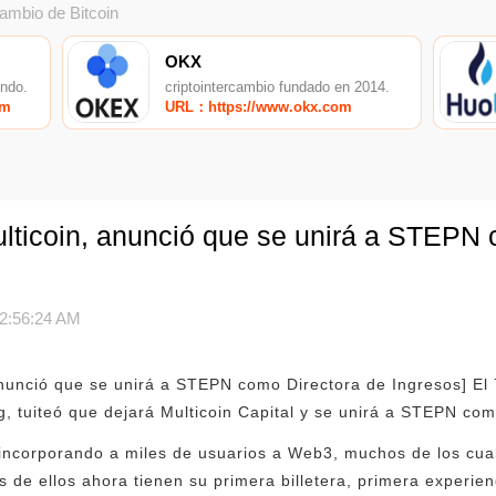
cambio de Bitcoin
OKX
undo.
criptointercambio fundado en 2014.
om
URL：https://www.okx.com
lticoin, anunció que se unirá a STEPN 
2:56:24 AM
anunció que se unirá a STEPN como Directora de Ingresos] El 
ng, tuiteó que dejará Multicoin Capital y se unirá a STEPN co
incorporando a miles de usuarios a Web3, muchos de los cu
e ellos ahora tienen su primera billetera, primera experienc