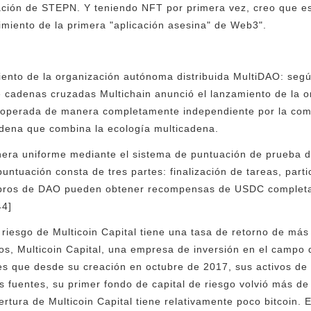
ación de STEPN. Y teniendo NFT por primera vez, creo que es
imiento de la primera "aplicación asesina" de Web3".
ento de la organización autónoma distribuida MultiDAO: según 
e cadenas cruzadas Multichain anunció el lanzamiento de la 
s operada de manera completamente independiente por la comu
adena que combina la ecología multicadena.
era uniforme mediante el sistema de puntuación de prueba d
ntuación consta de tres partes: finalización de tareas, parti
bros de DAO pueden obtener recompensas de USDC completan
44]
 riesgo de Multicoin Capital tiene una tasa de retorno de más
s, Multicoin Capital, una empresa de inversión en el campo de
es que desde su creación en octubre de 2017, sus activos de
 fuentes, su primer fondo de capital de riesgo volvió más de
ertura de Multicoin Capital tiene relativamente poco bitcoin.