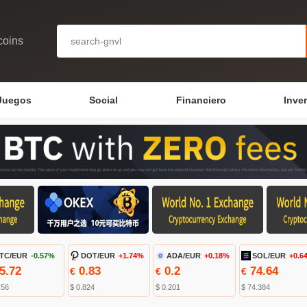
coins
Juegos
Social
Financiero
Inve
TC/EUR
-0.57%
DOT/EUR
+1.74%
ADA/EUR
+0.18%
SOL/EUR
+0.6
5.72
0.83
0.2
74.64
€
€
€
.56
$ 0.824
$ 0.201
$ 74.384